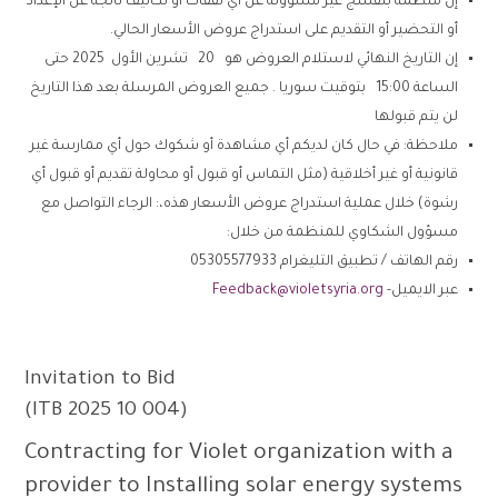
إن منظمة بنفسج غير مسؤولة عن أي نفقات أو تكاليف ناتجة عن الإعداد
أو التحضير أو التقديم على استدراج عروض الأسعار الحالي.
إن التاريخ النهائي لاستلام العروض هو 20 تشرين الأول 2025 حتى
الساعة 15:00 بتوقيت سوريا . جميع العروض المرسلة بعد هذا التاريخ
لن يتم قبولها
ملاحظة: في حال كان لديكم أي مشاهدة أو شكوك حول أي ممارسة غير
قانونية أو غير أخلاقية (مثل التماس أو قبول أو محاولة تقديم أو قبول أي
رشوة) خلال عملية استدراج عروض الأسعار هذه،: الرجاء التواصل مع
مسؤول الشكاوي للمنظمة من خلال:
رقم الهاتف / تطبيق التليغرام 05305577933
عبر الايميل-
Feedback@violetsyria.org
Invitation to Bid
(ITB 2025 10 004)
Contracting for Violet organization with a
provider to Installing solar energy systems