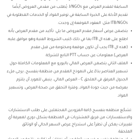
السابقة لمقدم العرض مع I/NGOs. يُطلب من مقدمي العروض أيضًا
تقديم الأدلة على الخبرة السابقة في توفير المواد أو الخدمات المطلوبة في
ITB/NGOs مثل: العقود الموقعة إن وجدت.
يتضمن عرض أسعار مقدم العروض ما يلي: تأكيد من مقدم العرض بأنه
اطلع على هذه ال ITB بما في ذلك كتيب الشروط الفنية وهو موافق عليه.
(هذه ال ITB يجب أن تكون موقعة ومختومة من قبل مقدم
العرض).معلومات عن حساب PTT التابع للشركة.
الملف الثاني يتضمن العرض المالي باليورو مع المعلومات الكاملة حول
تسعير العناصر بناءً على النموذج المقدم من منظمة بنفسج، يرجى ملء
الجدول المرفق في الملحق C – العرض المالي، ينبغي للمورد أن يلتزم
بعرضه من حيث جودة المواد، وفترة التحقق من صحة العرض، وتسعير
المواد.
.
تشجّع منظمه بنفسج كافة المزودين المحتملين على طلب الاستشارات
والاستفسارات من فريق المشتريات في المنظمة بشكل دوري لمعرفة أي
تغييرات يمكن أن تطرأ على استدراج عرض السعر الحالي أو الوثائق
الملحقة.