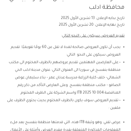
محافظة ادلب
تاريخ بدايه الإعلان: 13 تشرين الأول 2025
تاريخ نهايه الإعلان: 20 تشرين الأول 2025
تقديم العروض سيكون على النحو التالي
:
يجب أن تكون العروض صالحة لمدة لا تقل عن 60 يومًا تقويميًا. تقديم
العروض سيكون على النحو التالي:
• على العارضين المهتمين تقديم عروضهم بالظرف المختوم الى مكتب
منظمة بنفسج في سوريا الى العنوان التالي: عنوان مدينة ادلب الحي
الشمالي- خلف كلية الزراعة مدرسة عدنان عمر – بناء سليمان عوض
الصافو – مكتب منظمة بنفسج. وعلى العارض التأكد من ذكر رقم
المناقصة ITB 2025 10 004 واسم الشركة على الظرف المختوم.
• تقديم العروض سوف يكون بالظرف المختوم بحيث يحتوي الظرف على
ملفين :
عرض تقني: وهو وثيقة ITB هذه، التي قدمتها منظمة بنفسج بعد ملء
المعلومات المذكورة المتعلقة بقدرة مقدم العرض وأمثلة على الأعمال