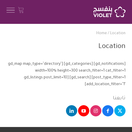
Home
/
Location
Location
[gd_notifications] [gd_categories] [gd_map map_type=’directory’
width=100% height=300 search_filter=1 cat_filter=1
post_type_filter=1] [gd_search] [gd_listings post_limit=10
add_location_filter=’1′]
تابعنا