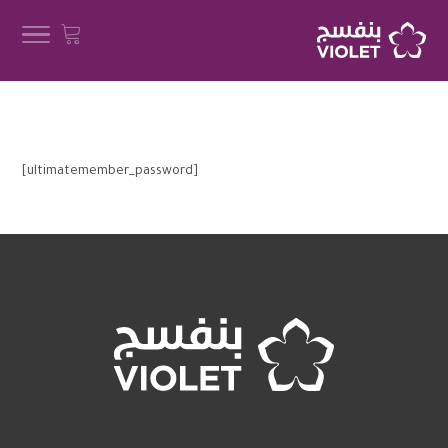
[ultimatemember_password]