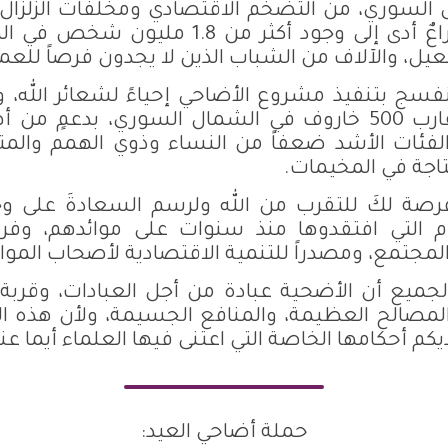
 السوري، من التضخم الاقتصادي ومخلفات الزلزال ا
الآلاف بلا مأوى. صراعٌ أدى إلى وجود أكثر من
معيل، والآلاف من الشباب الذين لا يجدون فرصاً للعم
فسج بتنفيذ مشروع الأضاحي إحياءً لشعائر الله، و
استطعنا ذبح ما يقارب 500 خاروف في الشمال السوري، بدعم
لفئات الأشد ضعفاً من النساء وذوي الهمم والمت
تاجة في المخيمات.
صة لكَ للتقرب من الله ولرسم السعادةَ على وج
 التي افتقدوها منذ سنوات على موائدهم، وفرصة
 المجتمع، ومصدراً للتنمية الاقتصادية لأصحاب المو
جميع أن الأضحية عبادة من أجل العبادات، وقربة
لمصالح العظيمة، والمنافع الجسيمة، ولأن هذه العب
كم أحكامها الخاصة التي اعتنى فيها العلماء أيما عنا
حملة أضاحي العيد: