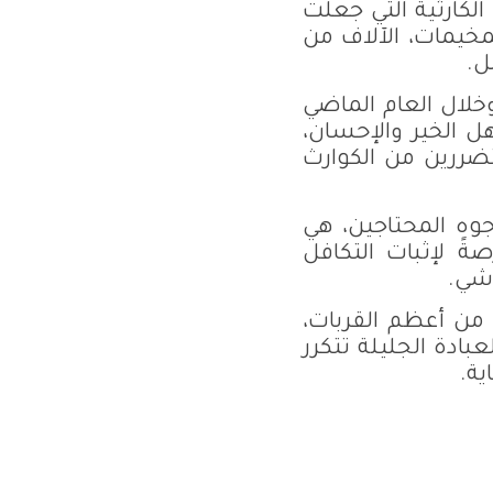
لكارثية التي جعلت
 1.8 مليون شخص في المخيمات، الآلاف من
ل.
خلال العام الماضي
ٍ من أهل الخير والإحسان،
ضررين من الكوارث
وه المحتاجين، هي
ً لإثبات التكافل
اشي.
 من أعظم القربات،
ادة الجليلة تتكرر
ية.