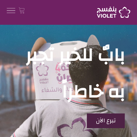
بابٌ للخير تجبر
به خاطراً
تبرع الآن