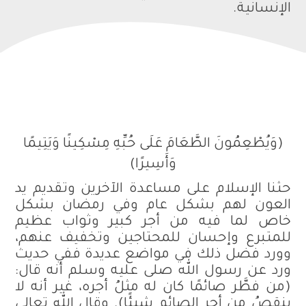
الإنسانية.
(وَيُطْعِمُونَ الطَّعَامَ عَلَى حُبِّهِ مِسْكِينًا وَيَتِيمًا
وَأَسِيرًا)
حثنا الإسلام على مساعدة الآخرين وتقديم يد
العون لهم بشكل عام وفي رمضان بشكل
خاص لما فيه من أجر كبير وثواب عظيم
للمتبرع وإحسان للمحتاجين وتخفيف عنهم،
وورد فضل ذلك في مواضع عديدة ففي حديث
ورد عن رسول الله صلى عليه وسلم أنه قال:
(من فطَّر صائمًا كان له مثلُ أجره، غير أنه لا
ينقصُ من أجر الصائمِ شيئًا). وقال الله تعالى