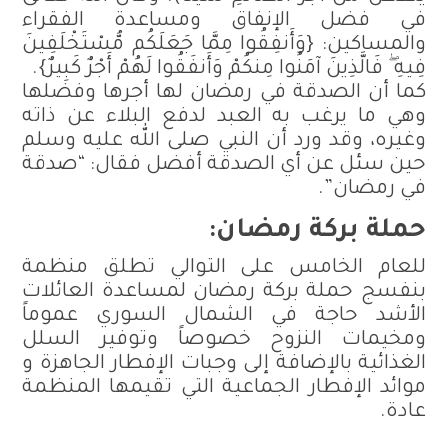
في فضل الإنفاق ومساعدة الفقراء
والمساكين: {وَأَنفِقُوا مِمَّا جَعَلَكُم مُّسْتَخْلَفِينَ
فِيهِ ۖ فَالَّذِينَ آمَنُوا مِنكُمْ وَأَنفَقُوا لَهُمْ أَجْرٌ كَبِيرٌ}.
كما أن الصدقة في رمضان لها أجرها وفضلها
وهي ما يرغب به العبد لدفع البلاء عن ذاته
وغيره، وقد ورد أن النبي صلى الله عليه وسلم
حين سئل عن أي الصدقة أفضل فقال: “صدقة
في رمضان”.
حملة بركة رمضان:
للعام الخامس على التوالي تطلق منظمة
بنفسج حملة بركة رمضان لمساعدة العائلات
الأشد حاجة في الشمال السوري عموماً
ومخيمات النزوح خصوصاً وتوفير السلل
الغذائية بالإضافة إلى وجبات الإفطار الجاهزة و
موائد الإفطار الجماعية التي تقيمها المنظمة
عادة.