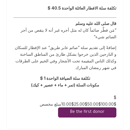
تكلفة سلة الافطار العائلة الواحدة 40.5 $
قال صلى الله عليه وسلم
“مَن فطَّر صائماً كان له مثل أجره غير أنه لا ينقص من أجر
الصائم شيء”
إضافةً إلى تقديم سلة “صائم عابر طريق“ عند الإفطار للسكان
و النازحين الذين خرجوا بشكل طارئ من المناطق الساخنة
وكذلك الناس المقيمة تحت الأشجار وفي الخيم على الطرقات
في شهر رمضان المبارك
تكلفة سلة الضيافة الواحدة 1 $
مكونات السلة (تمر + ماء + عصير + كيك)
$
10.00$25.00$50.00$100.00$مبلغ مخصص
Be the first donor