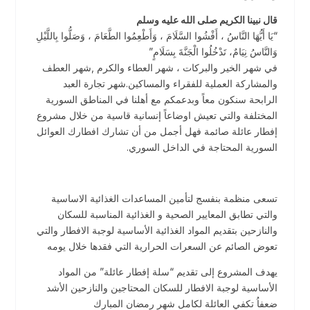
قال نبينا الكريم صلى الله عليه وسلم
“يَا أَيُّهَا النَّاسُ ، أَفْشُوا السَّلَامَ ، وَأَطْعِمُوا الطَّعَامَ ، وَصَلُّوا بِاللَّيْلِ
وَالنَّاسُ نِيَامٌ، تَدْخُلُوا الْجَنَّةَ بِسَلَامٍ”
في شهر الخير والبركات ، شهر العطاء والكرم ,شهر العطف
والمشاركة العملية للفقراء والمساكين.شهر تجارة العبد
الرابحة سنكون معاً وبدعمكم مع أهلنا في المناطق السورية
المختلفة والتي تعيش اوضاعاً إنسانية قاسية من خلال مشروع
إفطار عائلة صائمة فهل أجمل من أن تشارك افطارك العوائل
السورية المحتاجة في الداخل السوري.
تسعى منظمة بنفسج لتأمين المساعدات الغذائية الاساسية
والتي تطابق المعايير الصحية و الغذائية المناسبة للسكان
والنازحين بتقديم المواد الغذائية الأساسية لوجبة الافطار والتي
تعوض الصائم عن السعرات الحرارية التي فقدها خلال يومه
يهدف المشروع إلى تقديم “سلة إفطار عائلة” من المواد
الأساسية لوجبة الافطار للسكان المحتاجين والنازحين الأشد
ضعفاُ تكفي العائلة لكامل شهر رمضان المبارك