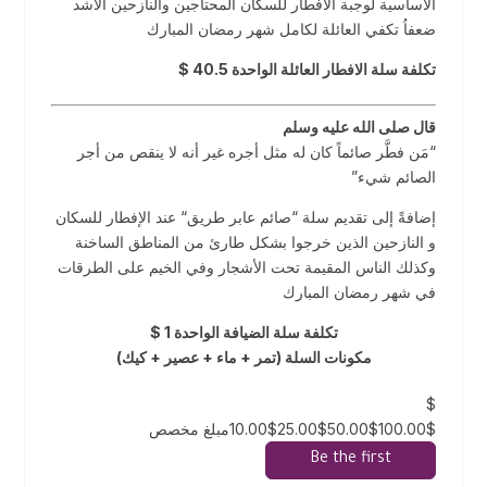
الأساسية لوجبة الافطار للسكان المحتاجين والنازحين الأشد
ضعفاُ تكفي العائلة لكامل شهر رمضان المبارك
تكلفة سلة الافطار العائلة الواحدة 40.5 $
قال صلى الله عليه وسلم
“مَن فطَّر صائماً كان له مثل أجره غير أنه لا ينقص من أجر
الصائم شيء”
إضافةً إلى تقديم سلة “صائم عابر طريق“ عند الإفطار للسكان
و النازحين الذين خرجوا بشكل طارئ من المناطق الساخنة
وكذلك الناس المقيمة تحت الأشجار وفي الخيم على الطرقات
في شهر رمضان المبارك
تكلفة سلة الضيافة الواحدة 1 $
مكونات السلة (تمر + ماء + عصير + كيك)
$
10.00$25.00$50.00$100.00$مبلغ مخصص
Be the first