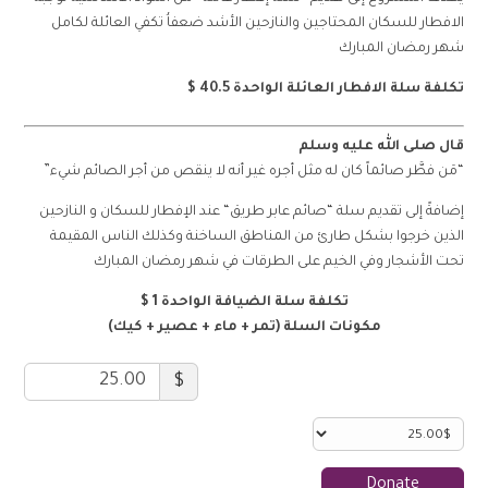
الافطار للسكان المحتاجين والنازحين الأشد ضعفاُ تكفي العائلة لكامل
شهر رمضان المبارك
تكلفة سلة الافطار العائلة الواحدة 40.5 $
قال صلى الله عليه وسلم
“مَن فطَّر صائماً كان له مثل أجره غير أنه لا ينقص من أجر الصائم شيء”
إضافةً إلى تقديم سلة “صائم عابر طريق“ عند الإفطار للسكان و النازحين
الذين خرجوا بشكل طارئ من المناطق الساخنة وكذلك الناس المقيمة
تحت الأشجار وفي الخيم على الطرقات في شهر رمضان المبارك
تكلفة سلة الضيافة الواحدة 1 $
مكونات السلة (تمر + ماء + عصير + كيك)
$
Donate