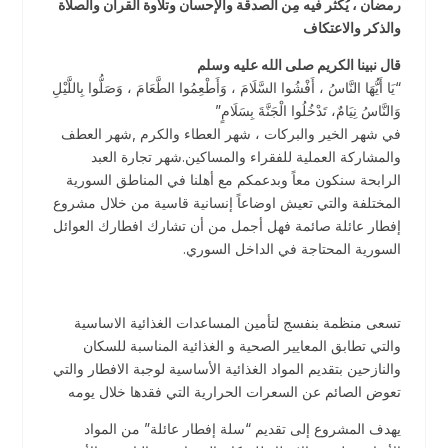
رمضان ، يُكثر فيه مِن الصدقة والإحسان وتلاوة القرآن والصلاة
والذكر والاعتكاف
قال نبينا الكريم صلى الله عليه وسلم
“يَا أَيُّهَا النَّاسُ ، أَفْشُوا السَّلَامَ ، وَأَطْعِمُوا الطَّعَامَ ، وَصَلُّوا بِاللَّيْلِ
وَالنَّاسُ نِيَامٌ، تَدْخُلُوا الْجَنَّةَ بِسَلَامٍ”
في شهر الخير والبركات ، شهر العطاء والكرم ,شهر العطف
والمشاركة العملية للفقراء والمساكين.شهر تجارة العبد
الرابحة سنكون معاً وبدعمكم مع أهلنا في المناطق السورية
المختلفة والتي تعيش اوضاعاً إنسانية قاسية من خلال مشروع
إفطار عائلة صائمة فهل أجمل من أن تشارك افطارك العوائل
السورية المحتاجة في الداخل السوري.
تسعى منظمة بنفسج لتأمين المساعدات الغذائية الاساسية
والتي تطابق المعايير الصحية و الغذائية المناسبة للسكان
والنازحين بتقديم المواد الغذائية الأساسية لوجبة الافطار والتي
تعوض الصائم عن السعرات الحرارية التي فقدها خلال يومه
يهدف المشروع إلى تقديم “سلة إفطار عائلة” من المواد