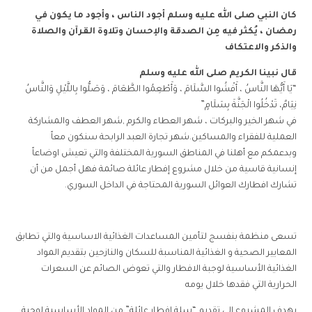
كان النبي صلى الله عليه وسلم أجود الناس ، وأجود ما يكون في
رمضان ، يُكثر فيه مِن الصدقة والإحسان وتلاوة القرآن والصلاة
والذكر والاعتكاف
قال نبينا الكريم صلى الله عليه وسلم
“يَا أَيُّهَا النَّاسُ ، أَفْشُوا السَّلَامَ ، وَأَطْعِمُوا الطَّعَامَ ، وَصَلُّوا بِاللَّيْلِ وَالنَّاسُ
نِيَامٌ، تَدْخُلُوا الْجَنَّةَ بِسَلَامٍ”
في شهر الخير والبركات ، شهر العطاء والكرم ,شهر العطف والمشاركة
العملية للفقراء والمساكين.شهر تجارة العبد الرابحة سنكون معاً
وبدعمكم مع أهلنا في المناطق السورية المختلفة والتي تعيش اوضاعاً
إنسانية قاسية من خلال مشروع إفطار عائلة صائمة فهل أجمل من أن
تشارك افطارك العوائل السورية المحتاجة في الداخل السوري.
تسعى منظمة بنفسج لتأمين المساعدات الغذائية الاساسية والتي تطابق
المعايير الصحية و الغذائية المناسبة للسكان والنازحين بتقديم المواد
الغذائية الأساسية لوجبة الافطار والتي تعوض الصائم عن السعرات
الحرارية التي فقدها خلال يومه
يهدف المشروع إلى تقديم “سلة إفطار عائلة” من المواد الأساسية لوجبة