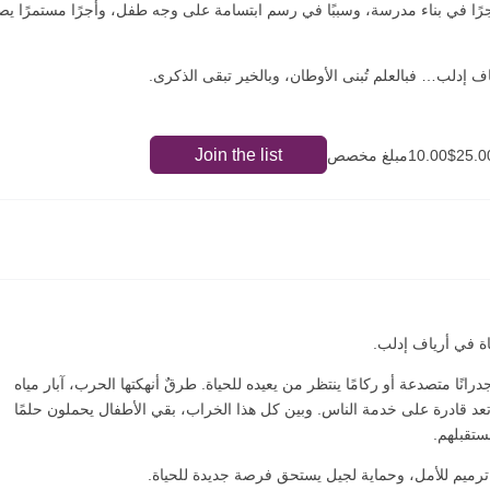
ًا في بناء مدرسة، وسببًا في رسم ابتسامة على وجه طفل، وأجرًا مستمرًا ي
ف إدلب… فبالعلم تُبنى الأوطان، وبالخير تبقى الذكرى.
Join the list
10.مبلغ مخصص
اة في أرياف إدلب.
ا متصدعة أو ركامًا ينتظر من يعيده للحياة. طرقٌ أنهكتها الحرب، آبار مياه
 قادرة على خدمة الناس. وبين كل هذا الخراب، بقي الأطفال يحملون حلمًا
ستقبلهم.
ترميم للأمل، وحماية لجيل يستحق فرصة جديدة للحياة.