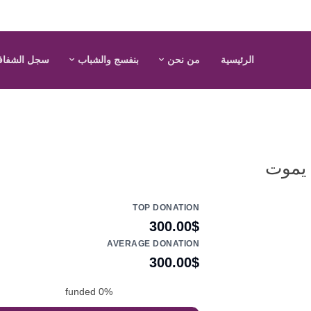
الرئيسية
من نحن
بنفسج والشباب
سجل الشفاف
ا يموت
TOP DONATION
300.00$
AVERAGE DONATION
300.00$
funded
0%