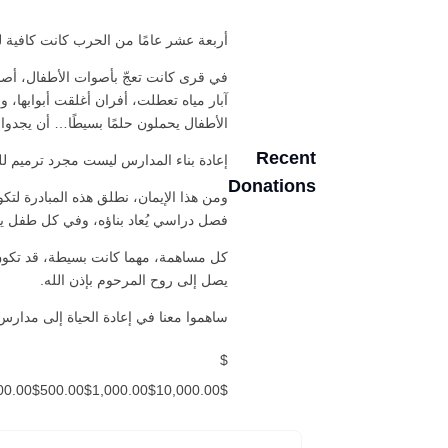
أربعة عشر عامًا من الحرب كانت كافية لت
في قرى كانت تعجّ بأصوات الأطفال، أصبحت
آبار مياه تعطلت، أفران أغلقت أبوابها
الأطفال يحملون حلمًا بسيطًا… أن يجدوا
Recent
إعادة بناء المدارس ليست مجرد ترميم ل
Donations
ومن هذا الإيمان، نطلق هذه المبادرة لت
فصل دراسي يُعاد بناؤه، وفي كل طفل يج
كل مساهمة، مهما كانت بسيطة، قد تكون 
يصل إلى روح المرحوم بإذن الله.
ساهموا معنا في إعادة الحياة إلى مدارس 
$
5.00$100.00$500.00$1,000.00$10,000.00$