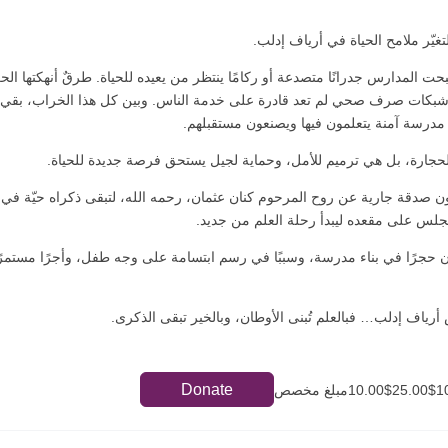
غيّر ملامح الحياة في أرياف إدلب.
 المدارس جدرانًا متصدعة أو ركامًا ينتظر من يعيده للحياة. طرقٌ أنهكتها ال
، وشبكات صرف صحي لم تعد قادرة على خدمة الناس. وبين كل هذا الخراب، بقي
 مدرسة آمنة يتعلمون فيها ويصنعون مستقبلهم.
لحجارة، بل هي ترميم للأمل، وحماية لجيل يستحق فرصة جديدة للحياة.
كون صدقة جارية عن روح المرحوم كنان عثمان، رحمه الله، لتبقى ذكراه حيّة في
لس على مقعده ليبدأ رحلة العلم من جديد.
حجرًا في بناء مدرسة، وسببًا في رسم ابتسامة على وجه طفل، وأجرًا مستمرً
أرياف إدلب… فبالعلم تُبنى الأوطان، وبالخير تبقى الذكرى.
Donate
10.00$2مبلغ مخصص