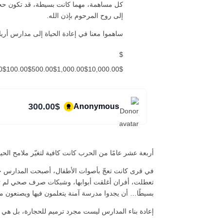
كل مساهمة، مهما كانت بسيطة، قد تكون حجر
إلى روح المرحوم بإذن الله.
ساهموا معنا في إعادة الحياة إلى مدارس أريا
$
00$25.00$100.00$500.00$1,000.00$10,000.00$
300.00$
Anonymous
أربعة عشر عامًا من الحرب كانت كافية لتغيّر ملامح الحي
في قرى كانت تعجّ بأصوات الأطفال، أصبحت المدارس جدرانً
تعطلت، أفران أغلقت أبوابها، وشبكات صرف صحي لم تعد
بسيطًا… أن يجدوا مدرسة آمنة يتعلمون فيها ويصنعون م
إعادة بناء المدارس ليست مجرد ترميم للحجارة، بل هي 