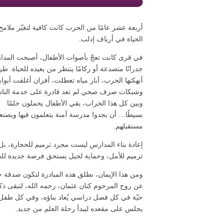
أربعة عشر عامًا من الحرب كانت كافية لتغيّر ملامح
الحياة في أرياف إدلب.
في قرى كانت تعجّ بأصوات الأطفال، أصبحت المد
جدرانًا متصدعة أو ركامًا ينتظر من يعيده للحياة. طر
أنهكتها الحرب، آبار مياه تعطلت، أفران أغلقت أبوابه
وشبكات صرف صحي لم تعد قادرة على خدمة النا
وبين كل هذا الخراب، بقي الأطفال يحملون حلمًا
بسيطًا… أن يجدوا مدرسة آمنة يتعلمون فيها ويصنع
مستقبلهم.
إعادة بناء المدارس ليست مجرد ترميم للحجارة، ب
ترميم للأمل، وحماية لجيل يستحق فرصة جديدة للحي
ومن هذا الإيمان، نطلق هذه المبادرة لتكون صدقة ج
عن روح المرحوم كنان عثمان، رحمه الله، لتبقى ذك
حيّة في كل فصل دراسي يُعاد بناؤه، وفي كل طفل
يجلس على مقعده ليبدأ رحلة العلم من جديد.