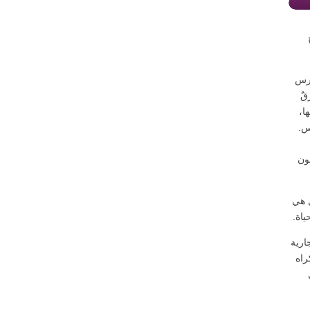
ارس
قٌ
ا،
س.
ون
ل هي
اة.
ارية
راه