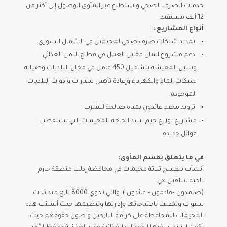
خدمات الصرف الصحي واستطاع عبر المأوى الوصول إلى أكثر من
12 ألف مستفيد.
أنواع المشاريع :
تمديد شبكات صرف صحي لمخيمين في الشمال السوري
دعم مشروع المال مقابل العمل في قطاع الامن الغذائي
وسبل المعيشة بتشغيل 450 عامل في مجال البلديات وصيانة
شبكات الماء والكهرباء وإعادة تأهيل سيارات وأدوات البلديات
الموجودة.
تزويد مخيم عائدون بمياه صالحة للشرب
مشاريع توزيع خيم لسد الحاجة للمخيمات التي تستقطب
عوائل جديدة
في ما يتعلق بقسم المأوى:
أنشأت بنفسج ثلاثة مخيمات في محافظة إدلب منطقة حارم
ناحية سلقين هي
(صامدون –قادمون – عائدون ), والتي تحوي 8000 نازح منذ ثلاث
سنوات وتكفلت باحتياجاتها وإدارتها وتنظيمها حيث أنشئت هذه
المخيمات للمحافظة على كرامة النازحين و صون حقوقهم حيث