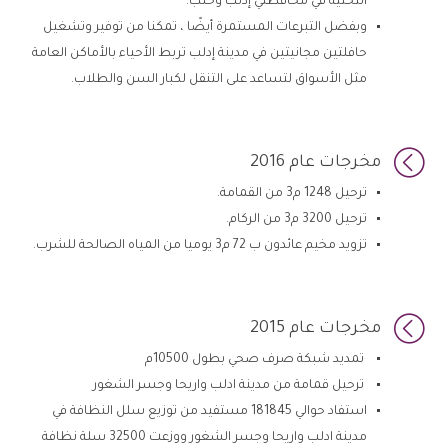
التحتية في محافظتي إدلب وحلب.
وبفضل التبرعات المستمرة أيضًا ، تمكنا من توفير وتشغيل
حافلتين مجانيتين في مدينة إدلب تربط الأحياء بالأماكن العامة
مثل الأسواق لتساعد على التنقل لكبار السن والطلاب.

مخرجات عام 2016
ترحيل 1248 م3 من القمامة.
ترحيل 3200 م3 من الركام.
تزويد مخيم عائدون ب 72 م3 يوميا من المياه الصالحة للشرب.

مخرجات عام 2015
تمديد شبكة صرف صحي بطول 10500م
ترحيل قمامة من مدينة ادلب واريحا وجسر الشغور
استفاد حوالي 181845 مستفيد من توزيع سلل النظافة في
مدينة ادلب واريحا وجسر الشغور ووزعت 32500 سلة نظافة