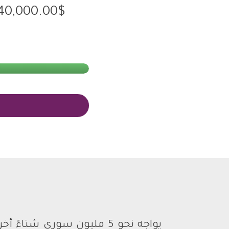
40,000.00$
يواجه نحو 5 مليون سوري شت