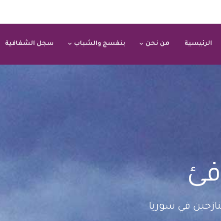
الرئيسية
من نحن
بنفسج والشباب
سجل الشفافية
فئ
نازحين في سوريا