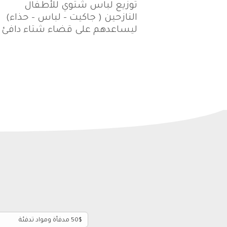
توزيع لباس شتوي للأطفال
النازحين ( جاكيت – لباس – حذاء)
ليساعدهم على قضاء شتاء دافئ