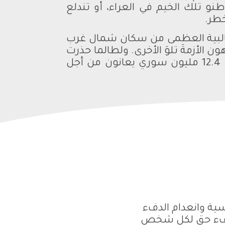
و تلك الخيم في العراء، أو تندلع
خطر.
الغالبية العظمى من سكان شمال غرب
الأزمةَ تلوَ الأخرى. ولطالما حذرت
المنظمات الإنسانية والدولية من أن انعدام الأمن الغذائي بلغ ذروته في سوريا حيث أن 12.4 مليون سوري يعانون من أجل
سية وانعدام الدفء
 الدفء حق لكل شخص