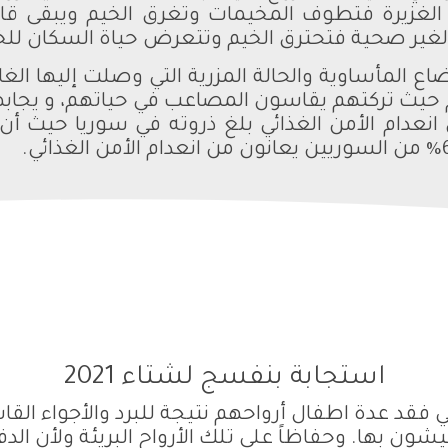
لغزيرة فتطوف المخيمات وتغرق الخيم ويبقى قاطن
 والغير صحية فتحترق الخيم وتتعرض حياة السكان لل
وضاع المأساوية والحالة المزرية التي وصلت إليها 
حيث تركتهم يقاسون المصاعب في حياتهم، و يجابهون 
استجابة بنفسج لشتاء 2021
 فقد عدة اطفال أرواحهم نتيجة للبرد والأجواء القا
يشون بها. وحفاظاً على تلك الأرواح البريئة ولأن