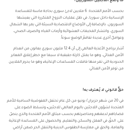
ما وضع اللاجئين السوريين؟
بحسب الأمم المتحدة: 6 ملايين لاجئ سوري بحاجة ماسة للمساعدة
الإنسانية داخل سوريا، في ظل عمليات النزوح المتكررة التي يعيشها
السوريون، بالإضافة إلى الأوضاع الاقتصادية السيئة التي يمر بها الشمال
السوري، وانتشار المخيمات العشوائية وأزمات المياه والصرف الصحي،
وعواملٌ أخرى عديدة تفاقمُ الوضع سوءاً.
أشار برنامج الأغذية العالمي إلى أن
12.4 مليون سوري يعانون من انعدام
الأمن الغذائي
، وهو ما يمثل كارثة حقيقية لا سيما مع خطر إغلاق المعابر
الحدودية التي تمر منها قافلات المساعدات الإغاثية
،
وهو ما يحرم الملايين
من توفر الأمن الغذائي.
حقٌّ قانوني لا يُعترف به!
في 20 من شهر حزيران/ يونيو من كل عام تحتفل المفوضية السامية للأمم
المتحدة لشؤون اللاجئين باليوم العالمي للاجئين
،
وتسلط الضوء على
قضاياهم لدعمهم ومناصرتهم بحسب ميثاق الأمم المتحدة والذي ينصّ
على:
الحقّ في العمل والسكن والتعليم، والحصول على المساعدة الإغاثية
والعامة، والحق في ممارسة الطقوس الدينية والتنقل الحر ضمن أراضي