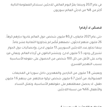
في عام 2021 وبينما يمرّ اليوم العالمي للاجئين نستذكر المعلومة التالية:
أكثر من 8% من لاجئي العالم سوريون.
قصصٌ لا أرقام!
حتى عام 2021 مايقارب ال80 مليون شخص حول العالم غادروا ديارهم كرهاً،
26 مليون منهم لاجئون، نصفهم قُصّر لم يتجاوزوا الثمانية عشر عاماً,
بينما
تجاوز عدد اللاجئين السوريين 13 مليون لاجئ، وإحصائيات دول الجوار
تشير إلى وجود 5.5 مليون لاجئ، وينتشر الباقون في أرجاء العالم، ويعاني فرد
واحد على الأقل من كل 100 شخص من الحصول على حقوقه الأساسية
بسبب التهجير القسري.
ويعيش 1.8 مليون من النازحين والمهجرين داخل سوريا في المخيمات
العشوائية، من أصل 6.7 مليون شخص تركوا منازلهم. من بينهم 1.6 مليون
طفل، لا يحصل معظمهم على حقوقهم الأساسية، وتمثل النساء
والأطفال 66% من نسبة اللاجئين.