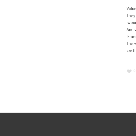
Volun
They
woun
And v
Emer
The v
castl
0