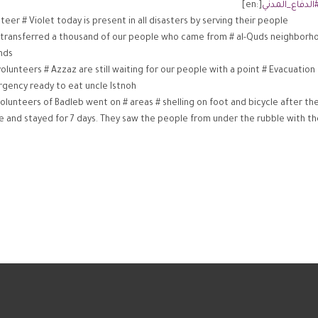
الدفاع_المدني
[:en]
teer # Violet today is present in all disasters by serving their people
 transferred a thousand of our people who came from # al-Quds neighborho
ds.
olunteers # Azzaz are still waiting for our people with a point # Evacuatio
gency ready to eat uncle Istnoh.
olunteers of Badleb went on # areas # shelling on foot and bicycle after th
e and stayed for 7 days. They saw the people from under the rubble with th