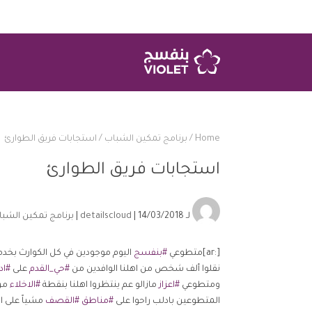
Home
/
برنامج تمكين الشباب
/
استجابات فريق الطوارئ
استجابات فريق الطوارئ
لـ
| 14/03/2018 |
detailscloud
برنامج تمكين الشب
[:ar]متطوعي
#
بنفسج
اليوم موجودين في كل الكوارث بخد
نقلوا ألف شخص من اهلنا الوافدين من
#
حي_القدم
على
#
اد
ومتطوعي
#
اعزاز
مازالو عم ينتظروا اهلنا بنقطة
#
الاخلاء
من
المتطوعين بادلب راحوا على
#
مناطق
#
القصف
مشياً على ا