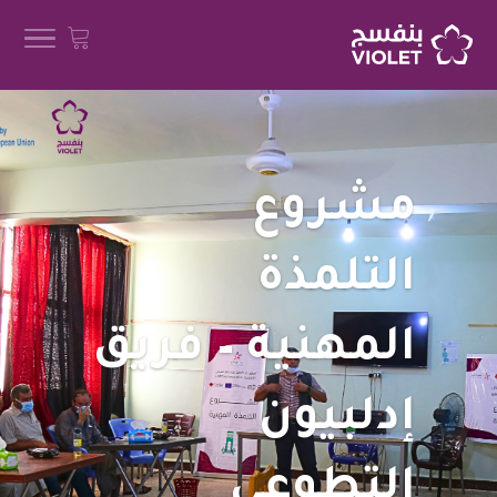
مشروع
التلمذة
المهنية – فريق
إدلبيون
التطوعي