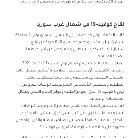
الرعاية المجتمعية الخاصة بوباء كورونا في منطقتي أريحا وادلب.
لقاح كوفيد-19 في شمال غرب سوريا
كانت الدفعة الأولى قد وصلت إلى الشمال السوري يوم الأربعاء 21
نيسان/أبريل الفائت، وتضم 53 ألف و 800 جرعة من لقاح
أسترازينيكا اكسفورد البريطاني و المرخص من قبل منظمة
الصحة العالمية.
انطلقت حملة التطعيم مع صباح يوم السبت 1 أيار/مايو 2021،
والتي من المفترض أن تتواصل على مدار ثلاثة أسابيع لتغطي كافة
المنشآت الصحية في محافظة إدلب، حيث تستهدف حملة
التطعيم وتخصص للأشخاص الأكثر عرضة للإصابة بفيروس
كورونا كوفيد-19، مثل الكوادر الطبية وكوادر الدفاع المدني وعمال
المنظمات الإنسانية.
كما ستستمر الحملة بعد تلقيح العناصر الأكثر عرضة للإصابة
لتستهدف فئات أخرى مثل كبار السن فوق الستين عام و كوادر
القطاع العام بالإضافة للمصابين بأمراض مزمنة والذين يواجهون
خطورة على حياتهم عند الإصابة بفيروس كوفيد-19.