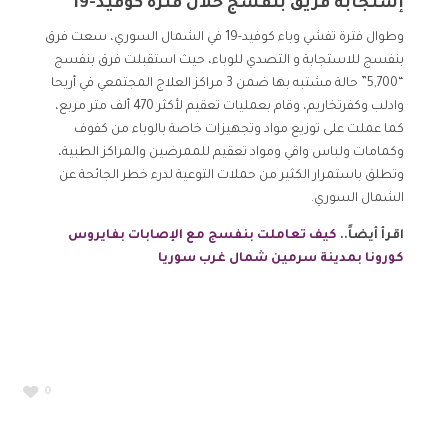
إستجابة فريق بنفسج خلال فترة كوفيد-19
وطوال فترة تفشي وباء كوفيد-19 في الشمال السوري، سعت فرق
بنفسج للاستجابة و التصدي للوباء، حيث استقبلت فرق بنفسج
“5,700” حالة مشتبه بها ضمن 3 مراكز العلاج المجتمعي في أريحا
وادلب وكفرتخاريم، وقام بعمليات تعقيم لأكثر 470 ألف متر مربع،
كما عملت على توزيع مواد وتجهيزات خاصة بالوباء من كفوف
وكمامات ولباس واقي ومواد تعقيم للممرضين والمراكز الطبية،
وتطلق باستمرار الكثير من حملات التوعية لدرء خطر الجائحة عن
الشمال السوري.
اقرأ أيضاً..
كيف تعاملت بنفسج مع الإصابات بفايروس
كورونا بمدينة سرمين شمال غرب سوريا
0