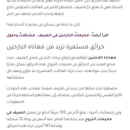
لتخفف هذا الحر أو حتى تأمين المياه الباردة لهم، وكما أن الخيمة لا ترّدُ برد
الشتاء فهي لا تمنع حرّ الصيف، فتضطر الكثير من العائلات للجلوس خارج
خيمها وتحت الشجر لتخفف من الحر.
لكن ما حيلة من يسكن في مخيم لا أشجار فيه؟
اقرأ أيضاً..
مخيماتُ النازحين في الصيف.. مشكلاتٌ وحلول
حرائق مستمرة تزيد من معاناة النازحين
معاناة اللاجئين
تتفاقم مع ارتفاع درجات الحر في فصل الصيف، حيث
تندلع العديد من الحرائق في مخيمات النزوح. هذه الحرائق تشكل تحديًا
جديدًا يجب مواجهته، حيث تترك العائلات المتضررة بلا مأوى وتفقد كل
ممتلكاتها.
مضطرة لبدء حياتها من جديد في ظروف صعبة. يصاحب هذه الحوادث
الألم النفسي والجسدي للنازحين، ويضاف إلى معاناتهم السابقة مزيدًا من
الصعوبات.
وفي إحصائيات أخيرة ، تبلغ أكثر من 100 حريقًا اندلع في فصل
الصيف في
مخيمات النزوح
منذ بداية هذا العام، مما أسفر عن وفاة 12 شخصًا
وإصابة 161 آخرين جراء هذه الحرائق.