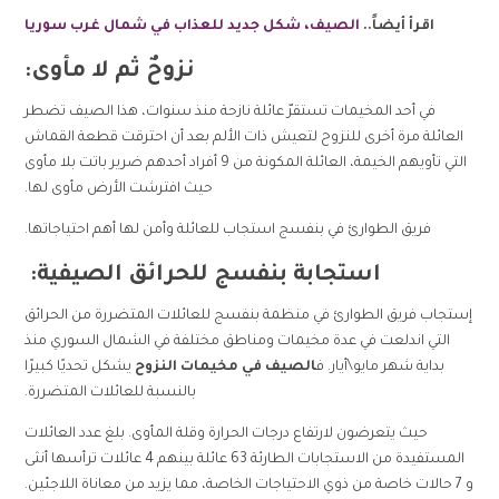
اقرأ أيضاً..
الصيف، شكل جديد للعذاب في شمال غرب سوريا
نزوحٌ ثم لا مأوى:
في أحد المخيمات تستقرّ عائلة نازحة منذ سنوات، هذا الصيف تضطر
العائلة مرة أخرى للنزوح لتعيش ذات الألم بعد أن احترقت قطعة القماش
التي تأويهم الخيمة، العائلة المكونة من 9 أفراد أحدهم ضرير باتت بلا مأوى
حيث افترشت الأرض مأوى لها.
فريق الطوارئ في بنفسج استجاب للعائلة وأمن لها أهم احتياجاتها.
استجابة بنفسج للحرائق الصيفية:
إستجاب فريق الطوارئ في منظمة بنفسج للعائلات المتضررة من الحرائق
التي اندلعت في عدة مخيمات ومناطق مختلفة في الشمال السوري منذ
بداية شهر مايو\أيار. ف
الصيف في مخيمات النزوح
يشكل تحديًا كبيرًا
بالنسبة للعائلات المتضررة.
حيث يتعرضون لارتفاع درجات الحرارة وقلة المأوى. بلغ عدد العائلات
المستفيدة من الاستجابات الطارئة 63 عائلة بينهم 4 عائلات ترأسها أنثى
و 7 حالات خاصة من ذوي الاحتياجات الخاصة، مما يزيد من معاناة اللاجئين.