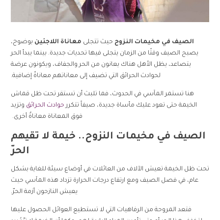
الصيف في مخيمات النزوح
حيث تتجلى
معاناة اللاجئين
بوضوح،
يصبح الصيف وقتًا من الزمان يتجلى فيها تحديات جديدة. بينما يبدأ الحر
يتصاعد، يظل الأهل هناك يعانون من الحر والجفاف، ويكونون عرضة
لحوادث الحرائق التي تضيف إلى معاناتهم معاناةً إضافية.
هنا تستمر المآسي في الحدوث، فما تلبث أن تستقر تحت ظل قماش
الخيمة حتى تعود عليك مأساة جديدة، صيفاً تتكرر
حوادث الحرائق
وتزيد
فوق المعاناة معاناةٌ أخرى
.
الصيف في مخيمات النزوح.. خيمة لا تقيهم
الحرّ
تحت ظل الخيمة تعيش الآلاف من العائلات في أوضاع سيئة للغاية بشكل
عام، في فصل الصيف ومع ارتفاع درجات الحرارة تزداد هذه المآسي حيث
يعيش النازحون أزمة الحرّ.
فتعد المروحة من الرفاهيات التي لا تستطيع العوائل الحصول عليها