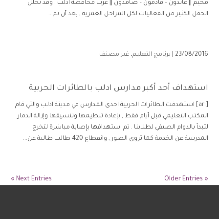
مخيم || عائدون – قادمون – صامدون || غرب محافظة ادلب . وقد تخلل
الحفل الكثير من الفعاليات لكل المراحل العمرية , بعد أن تم...
23/08/2016 |
برنامج التعليم
،
غير مصنف
استهداف أحد أكبر مدارس ادلب بالطائرات الحربية
[:ar] استهدفت الطائرات الحربية احدى المدارس في مدينة ادلب والتي قام
المكتب التعليمي قبل أيام فقط , بإعادة تنظيمها وتنسيقها وإزالة الدمار
لتبدأ بالدوام الصيفي لطلابنا . تم استهدافها بإصابة مباشرة لتخرج
المدرسة عن الخدمة كما تروي الصور , وانقطاع 420 طالب طالبة عن...
Next Entries »
« Older Entries