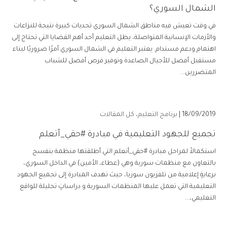
الشمال السوري؟
في وقت تعيش فيه مناطق الشمال السوري تحديات كبيرة نتيجة للنزاعات
والأزمات الإنسانية المتواصلة، يظل التعليم أحد أهم القضايا التي تحتاج إلى
اهتمام ودعم مستدام. يعتبر التعليم في الشمال السوري أمرًا ضروريًا لبناء
مستقبل أفضل للأجيال الصاعدة وتوفير فرص أفضل للشباب
المتضررين...
18/09/2019 |
برنامج التعليم
،
كل المقالات
تجميع للجهود التعليمية في مبادرة #حقي_أتعلم
استكمالاً لمراحل مبادرة #حقي_أتعلم التي أطلقتها منظمة بنفسج
بالتعاون مع منظمات سورية وهي (عطاء، الأمين) في الداخل السوري،
برعايةٍ إعلامية من تلفزيون سوريا، حيث تهدف المبادرة إلى تجميع الجهود
التعليمية التي تعمل عليها المنظمات السورية و دراساتٍ تحليلة للواقع
التعليمي،...