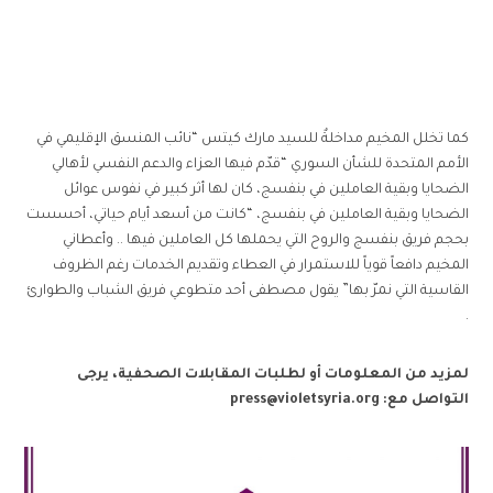
كما تخلل المخيم مداخلةٌ للسيد مارك كيتس “نائب المنسق الإقليمي في
الأمم المتحدة للشأن السوري “قدّم فيها العزاء والدعم النفسي لأهالي
الضحايا وبقية العاملين في بنفسج، كان لها أثر كبير في نفوس عوائل
الضحايا وبقية العاملين في بنفسج، “كانت من أسعد أيام حياتي، أحسست
بحجم فريق بنفسج والروح التي يحملها كل العاملين فيها .. وأعطاني
المخيم دافعاً قوياً للاستمرار في العطاء وتقديم الخدمات رغم الظروف
القاسية التي نمرّ بها” يقول مصطفى أحد متطوعي فريق الشباب والطوارئ
.
لمزيد من المعلومات أو لطلبات المقابلات الصحفية، يرجى
التواصل مع:
press@violetsyria.org