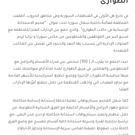
الطوارئ”
في بادرةٍ هي الأولى في المنظمات السورية وفي مناطق الحروب، أطلقت
المنظمة فعاليةً داخلية شمال سوريا تحت عنوان : “مخيم الاستجابة
الإنسانية في حالات الطوارئ”، والذي جمع بين الإدارات العليا للمنظمة مع
قسمٍ كبير من الموظفين والمتطوعين من مكتبي سوريا و تركيا لردم
الفجوات الإدارية التي يتسبب بها البعد والحدود التي تفصل بين المكاتب
المتعددة .
حيث اجتمع ما يقارب الـ ( 100) شخص بين مدراء الأقسام والبرامج مع
المتطوعين والعاملين في فريق الطوارئ لمدة ثلاثة أيامٍ متواصلة، تمت
فيها مناقشة التطورات الأخيرة ووضع خططٍ استراتيجية للأشهر القادمة
مع تجاوز العقبات التي واجهت المنظمة من خلال خططٍ أقرّتها الإدارات
العليا .
كما شمل المخيم سيناريوهاتٍ عملية لخطة إستجابة إنسانية متكاملة
تجمع جهود البرامج والأقسام الداعمة مع الفرق الشبابية التطوعية، من
خلال تنظيم وتنفيذ سيناريوهات استجابة متكاملة لإحدى مدن اليمن، مع
دراسةٍ تحليلية لقدرة وسرعة استجابة كافة أقسام بنفسج مع وضع الفرق
كاملةً تحت ضغوطٍ حقيقية لقياس سرعة الإستجابة وتجاوز الأخطاء