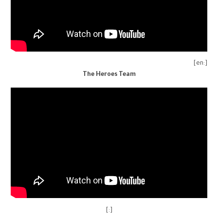
[:en]
The Heroes Team
[:]