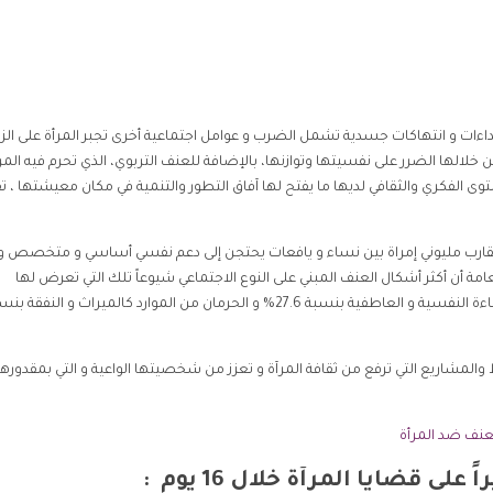
ءات و انتهاكات جسدية تشمل الضرب و عوامل اجتماعية أخرى تجبر المرأة على الز
الها الضرر على نفسيتها وتوازنها، بالإضافة للعنف التربوي، الذي تحرم فيه المر
وى الفكري والثقافي لديها ما يفتح لها آفاق التطور والتنمية في مكان معيشتها ، ت
ارب مليوني إمراة بين نساء و يافعات يحتجن إلى دعم نفسي أساسي و متخصص و
 أن أكثر أشكال العنف المبني على النوع الاجتماعي شيوعاً تلك التي تعرض لها
الناجيات نتيجة الاعتداء الجسدي بنسبة 37.8% ، يليها الإساءة النفسية و العاطفية بنسبة 27.6% و الحرمان من الموارد كالميراث و النفق
مشاريع التي ترفع من ثقافة المرآة و تعزز من شخصيتها الواعية و التي بمقدورها
لعنف ضد المرأة
ى قضايا المرآة خلال 16 يوم :