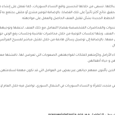
اكلها، تسعى من خلالها لتحسين واقع النساء السوريات، كما تعمل على إنشاء 
نتائج أكثر تأثيراً على تلك القضايا، بالإضافة لتوفير منتدى أو ملتقى يجتمع به أ
 الخطط الجديدة بشأن تقليل العنف الحاصل والعمل على مواجهته .
للندوات والمحاضرات المتخصصة بقضايا التعامل مع ذلك العنف، لدعمها وتوجيهها
لك العنف، وبثها لجلسات التوعية من خلال محاضرات نقاشية وجلسات رفع الوعي حو
عامل معها، بالإضافة إلى توصيل رسائل هادفة من خلال تمثيل مباشر لمسرح العرائس
 .
 الأرامل وكرّمتهم كملكات لمواجهتهن الصعوبات التي تعرضن لها، ناقشتها م
ن و حياة أطفالهن.
ذين يآمّنون معهم حياتهن عبر بعضٍ من العوامل التي قد تكون مهمة لسلامتهن
ضل ووعي متجدد للمرآة و النساء السوريات في الشمال السوري، تواصل فيه خلال العام لإع