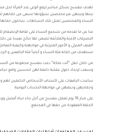
تهدف بنفسج بشكل مباشر لرفع الوعي عند المرآة لحل مش
بينها وبينهن عبر مختصين بشؤونها تسعى من خلالهم لتحقيق 
النساء والمختصين لمثل تلك النشاطات، يتبادلون خلالها
عدا عن ما تقدمه من تشجيع النساء على ثقافة الإنضمام 
التصرفات الآمنة والملائمة تضمن لها نتائج بعيدة عن ذ
العنف المنزلي و الأمور المترتبة في مواجهته وكيفية الت
تستهدف من خلاله فئة النساء و أيضاً فئة اليافعين و الرجال
من خلال حفل “أنت ملكة” دعت بنفسج مجموعة من النساء
وسعت لإيجاد حلول عملية داعمة لهن لتحسين واقع حياته
ساعدت اليافعات على اكتشاف الأشخاص الداعمين لهم وال
وحمايتهن ودعمهن في مواجهة التحديات اليومية.
على مدار 16 يوم تعمل بنفسج من أجل بناء حياة أف
الحلقة المفقودة من حقها في المجتمع.