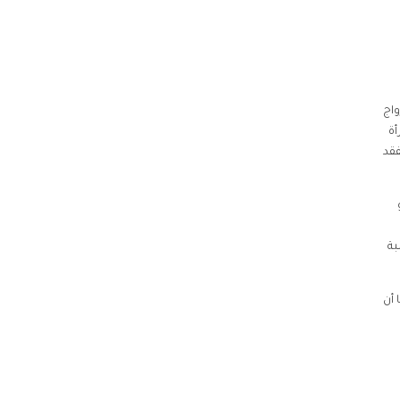
واج
أة
فقد
ة بنسبة
 أن