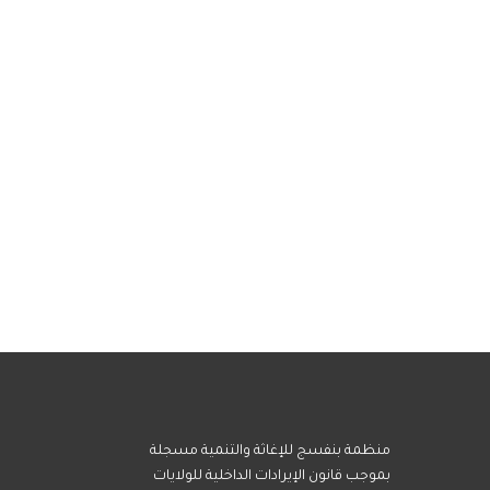
منظمة بنفسج للإغاثة والتنمية مسجلة
بموجب قانون الإيرادات الداخلية للولايات