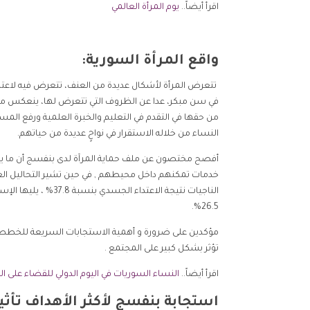
اقرأ أيضاً..
يوم المرأة العالمي
واقع المرأة السورية:
تتعرض المرأة لأشكال عديدة من العنف، تتعرض فيه لاعتدا
في سن مبكر، عدا عن الظروف التي تتعرض لها، ينعكس من خل
من حقها في التقدم في التعليم والخبرة العلمية ورفع المست
النساء من خلاله الاستقرار في نواحٍ عديدة من حياتهم.
أفصح مختصون عن ملف حماية المرآة لدى بنفسج أن ما يق
خدمات تمكنهم داخل محيطهم , في حين تشير التحاليل العامة
26.5%.
مؤكدين على ضرورة و أهمية الاستجابات السريعة للخطط وال
تؤثر بشكل كبير على المجتمع .
اقرأ أيضاً..
النساء السوريات في اليوم الدولي للقضاء على ا
استجابة بنفسج لأكثر الأهداف تأثيراً عل