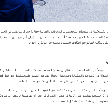
لتي اكتسبتها في معظم المجتمعات الشرقية والغربية مقارنة بما كانت عليه في الساب
من العنف ضدها الذي يتخذ أشكالًا عديدة يختلف من مكان إلى أخر. في حين لا يعتبر 
ل بيئات العالم مع اختلاف شكله وحجمه من دولة إلى آخرى.
:
ب يومياً حول العالم نتيجة قلة الوعي بشأن التعامل مع هذه القضية، ما يجعلهم ي
ه المرأة في الأمومة والحضانة ومشاغل الحياة، عدا عن القمع والاستغلال من قبل 
ذى اللفظي والنفسي المطبق على نسبة لا بأس بها من نساء العالم.
أن 37% من النساء المقيمات في جنوب شرق آسيا تعرضن للعنف في حين 29% من المتواجدات في أميركا يتعرضنا لذاته 
آثار سلبية يعكس على أثرها في ميدان الحياة، في حين أن تفاعلها يرتبط ارتباطاً وثيق
ن ممارسة لأي شكل من أشكال العنف ضدها.