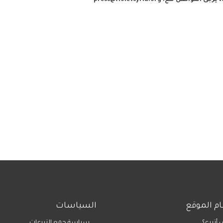
، يرجى التواصل مع:
press@violetsyria.org
م الموقع
السياسات