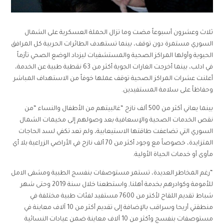
ثلاث وعشرون أسبوعاً مضت وما تزال الحملة العسكرية على الشمال
السوري مستمرة دون توقف، بينما تستهدف الطائرات الحربية كل المرافق
الحيوية وأولها المراكز الصحية والمستشفيات ليزداد الوضع الصحي تأزماً
في ادلب، بينما أخرجت الغارات الجوية أكثر من 63 نقطية طبية عن الخدمة،
أعلنت عشرات المراكز الصحية توقف عملها خوفاً من الاستهداف المباشر
وحفاظاً على سلامة المستفيدين.
بينما يعاني أكثر من 500 ألف نازح “غالبيتهم من الأطفال والنساء “من
نقص الخدمات الصحية والإسعافية بعد وصولهم إلى مخيمات الشمال
السوري التي تضاعفت طاقتها الاستيعابية، ولم تعد تكفي لسد الحاجات
المتزايدة، خصوصاً مع وجود أكثر من 70 ألف نازح في الأراضي الزراعية بلا أي
مأوى أو خدمات الحياة الأولية.
“رغم المخاطر العديدة، تستمر مستوصفات بنفسج الطبية ومشفى الامل
للأمومة وكوادرهم بخدمة أهلنا, واستطعنا خلال سنة 2019 وحتى شهر
شباط تقديم اللقاح لأكتر من 7600 مستفيد لفئات طبية مختلفة في
منطقتي أريحا وسراقب بالإضافة إلى تقديم أكثر من 10 آلاف معاينة في
مستوصفات بنفسج وأكثر من 10 آلاف معاينة ضمن عيادات النسائية