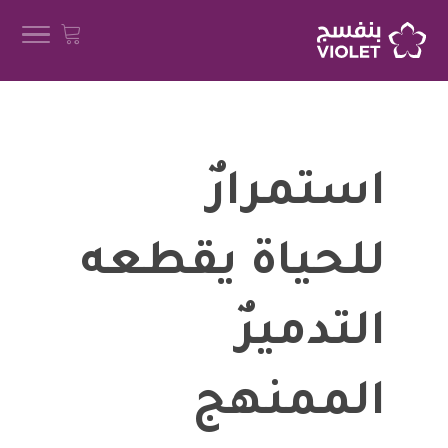
استمرارٌ
للحياة يقطعه
التدميرٌ
الممنهج