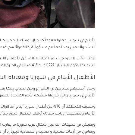
الأيتام في سوريا…حملوا هموماً كالجبال، ومتاعباً يعجز ال
السند والمعيل بعد تحملهم مسؤولية إعالة عوائلهم، فيما ل
تركت الحرب الدائرة في سوريا مئات الآلاف من الأطفال الأ
السورية لحقوق الإنسان 227 ألف و 413 مدنياً في الفترة الممتدة بين آذار/مارس 2011 و 2021
الأطفال الأيتام في سوريا ومعاناة الت
وجدوا أنفسهم مشردين في الشوارع وبين الخيام، بينما يفت
الأيتام في سوريا والتي قدرتها منظمة الأمم المتحدة للطفولة “يونسف” عام 2018 بقرابة المليون طفل، و
وتضيف المنظمة أن 10% من أطفال سوريا أي
الأرقام وتضاعفت، وباتت معاناة أولئك الأطفال كبيرة جداً
ويعانون من أزمات نفسية و صحية واقتصادية كبيرة إذ أن