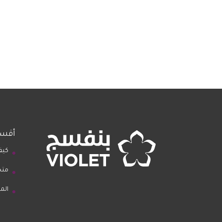
أقسا
كيف
متج
الم