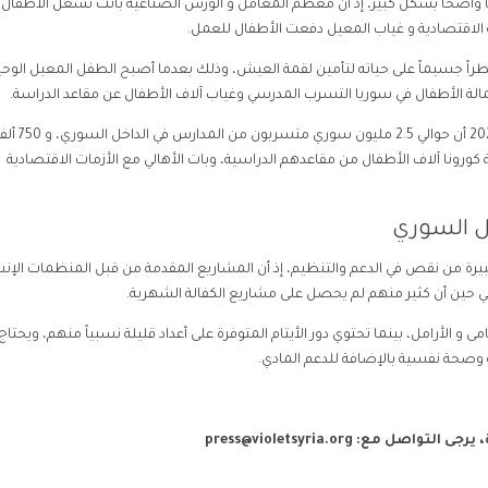
اضحاً بشكل كبير، إذ أن معظم المعامل و الورش الصناعية باتت تشغل الأطفال
الاقتصادية و غياب المعيل دفعت الأطفال للعمل.
 جسيماً على حياته لتأمين لقمة العيش، وذلك بعدما أصبح الطفل المعيل الوحي
عمالة الأطفال في سوريا التسرب المدرسي وغياب آلاف الأطفال عن مقاعد الدراسة.
وقالت منظمة اليونيسف في تقرير لها بين عامي 2019 و 2020 أن حوالي 2.5 مليون سوري متسربون من الم
كورونا آلاف الأطفال من مقاعدهم الدراسية، وبات الأهالي مع الأزمات الاقتصادية
ل السوري
كبيرة من نقص في الدعم والتنظيم، إذ أن المشاريع المقدمة من قبل المنظمات الإنس
 في حين أن كثير منهم لم يحصل على مشاريع الكفالة الشهرية.
أرامل، بينما تحتوي دور الأيتام المتوفرة على أعداد قليلة نسبياً منهم، ويحتاج
ية وصحة نفسية بالإضافة للدعم المادي.
، يرجى التواصل مع:
press@violetsyria.org