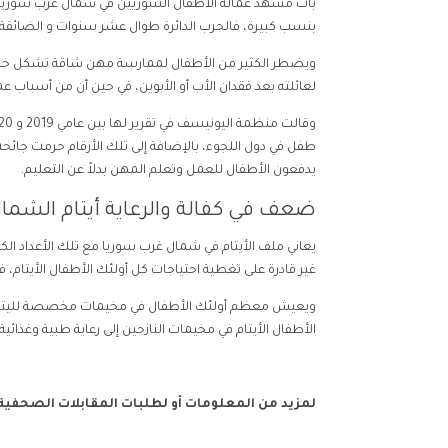
بات مشهد عمالة الأطفال السوريين في شمال غرب سوريا و
بنسب كبيرة، فالحرب الدائرة طوال عشر سنوات و الضائقة 
ويضطر الكثير من الأطفال لممارسة مهن شاقة تشكل خطراً
لعائلته بعد فقدان الأب أو الأبوين، في حين أن من أسباب 
طفل في دول اللجوء، بالإضافة إلى تلك الأرقام حرمت جائحة 
يدفعون الأطفال للعمل وتعلم المهن بدلاً عن التعليم.
ضعف في كفالة والرعاية أيتام الشما
يعاني ملف الأيتام في شمال غرب سوريا مع تلك الأعداد ال
غير قادرة على تغطية احتياجات كل أولئك الأطفال الأيتام،
ويعيش معظم أولئك الأطفال في مخيمات مخصصة لليتامى و ال
الأطفال الأيتام في مخيمات النازحين إلى رعاية طبية وغذائ
لمزيد من المعلومات أو لطلبات المقابلات الصحفية