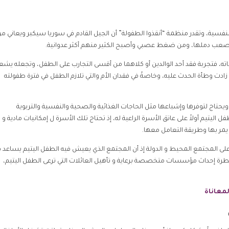
 النفسية، وتقدر منظمة “أنقذوا الطفولة” أن الجيل القادم في سوريا سيكبر ويعاني م
عب دملها، ومن ضغط عصبي وأصبح الكثير منهم أكثر عدوانية.
حياته، فتجربة فقد أحد الوالدين أو كلاهما من أقسى التجارب على الطفل، وتجعله يشع
ادت وطأة الحدث عليه، وخاصةً في فقدان الأم والتي تلازم الطفل في فترة طفولته
ويحتاج لتوفرها وإشباعها مثل الحاجات الغذائية والصحية والنفسية والتربوية
اليتيم أولاً على عاتق الأسرة الراعية له، إذ تحتاج تلك الأسرة ل إمكانيات مادية و
 يمر بها وطريقة التعامل معها.
 على المجتمع المحيط و الدولة إذ أن المجتمع الذي يعيش فيه الطفل اليتيم يساعد 
يطرة إحداث مؤسسات متخصصة برعاية و تأهيل العائلات التي ترعى الطفل اليتيم،
لمعاناة