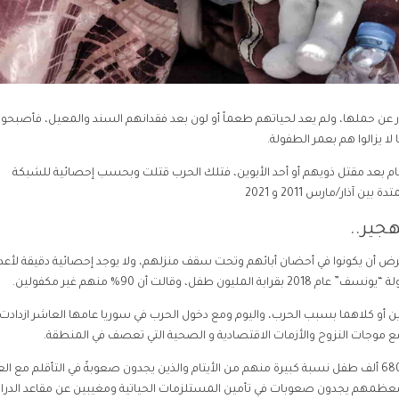
كبار عن حملها، ولم يعد لحياتهم طعماً أو لون بعد فقدانهم السند والمعيل، فأصبحوا
ا يزالوا هم بعمر الطفولة.
يتام بعد مقتل ذويهم أو أحد الأبوين، فتلك الحرب قتلت وبحسب إحصائية للشبكة
هجير..
رض أن يكونوا في أحضان أبائهم وتحت سقف منزلهم، ولا يوجد إحصائية دقيقة لأعدا
قالت أن 90% منهم غير مكفولين.
تام أحد الوالدين أو كلاهما بسبب الحرب، واليوم ومع دخول الحرب في سوريا عامها العاشر ازداد
 مع موجات النزوح والأزمات الاقتصادية و الصحية التي تعصف في المنطقة.
ويعيش في مخيمات النازحين شمال غرب سوريا ما يقارب 680 ألف طفل نسبة كبيرة منهم من الأيتام والذين يجدون صعوبةً في التأقلم م
 معظمهم يجدون صعوبات في تأمين المستلزمات الحياتية ومغيبين عن مقاعد الدرا