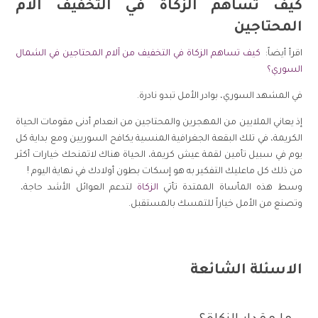
كيف تساهم الزكاة في التخفيف آلام
المحتاجين
اقرأ أيضاً:
كيف تساهم الزكاة في التخفيف من آلام المحتاجين في الشمال
السوري؟
في المشهد السوري، بوادر الأمل تبدو نادرة.
إذ يعاني الملايين من المهجرين والمحتاجين من انعدام أدنى مقومات الحياة
الكريمة، في تلك البقعة الجغرافية المنسية يكافح السوريين ومع بداية كل
يوم في سبيل تأمين لقمة عيش كريمة، الحياة هناك لاتمنحك خيارات أكثر
من ذلك كل ماعليك التفكير به هو إسكات بطون أولادك في نهاية اليوم !
وسط هذه المأساة الممتدة تأتي
الزكاة
لتدعم العوائل الأشد حاجة،
وتصنع من الأمل خياراً للتمسك بالمستقبل.
الاسئلة الشائعة