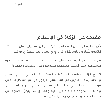
الزكاة
مقدمة عن الزكاة في الإسلام
يأتي مفهوم الزكاة من اللغة العربية “زَكاءًا” والتي تشير إلى معان عدة منها:
البَرَكة والنّماء والزيادة، يقال: زكا الزرع أي: نما، وزكت البقعة أي: بوركت.
في هذا المبنى الفريد نجد معانٍ إنسانية عظيمة تتفرّد في هذه الشعيرة
الإسلامية، لتبني أسساً مجتمعية متينة تقوم على الإنصاف والعطاء!
ترّسخ الزكاة مفاهيم المسؤولية المجتمعية والسعي الدائم للتغيير
والتحسين، فالمقتدرون من المسلمين يخرجون من أموالهم كل سنة في
مواقيت محددة أملاً في صناعة واقع أفضل مستدام للفقراء والمحتاجين،
وامتثالاً لمنظومة متكاملة من القيم والمبادئ تبدأ برصّ الصفوف في
صلاة الجماعة ولاتنتهي بإخراج الزكاة كل عام.