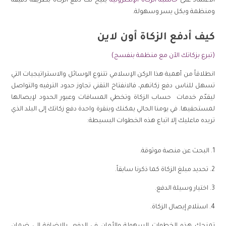
الاعتماد على
حاسبة الزكاة الإلكترونية
يتيح لك دفع الزكاة بطريقة دقيقة
ومنظمة وبكل يسر وسهولة.
كيف أدفع الزكاة أون لاين
(تبرع بزكاتك الآن مع منظمة بنفسج)
انطلاقاً من أهمية هذا الركن الإسلامي تتنوع الوسائل والاستراتيجيات التي
تسهل للناس دفع زكاتهم، فالانفتاح التقني تجاوز حدود الترفيه والتواصل
ليقدّم خدمات حساب الزكاة وتخطي المسافات وعبور الحدود لإيصالها
لمستحقيها. في يومنا الحالي يمكنك وبنقرة واحدة دفع زكاتك إلى البلد الذي
تريده ماعليك إلا اتباع هذه الخطوات البسيطة:
1. البحث عن منصة موثوقة.
2. تحديد مبلغ الزكاة كما ذكرنا سابقاً.
3. اختيار وسيلة الدفع.
4. استلام إيصال الزكاة.