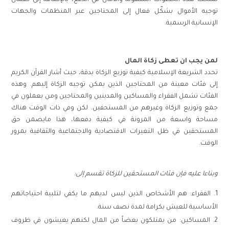
تمنحك هذه الخطوات السهولة والأمان في الدفع، بالإضافة إلى ضمان
توجيه الأموال بشكّل فعال إلى المحتاجين عبر المنظمات والجهات
الإنسانية الرسمية.
لمن يجب ان تعطى زكاة المال
تحدد الشريعة الإسلامية كيفية توزيع الزكاة بدقة، حيث أشار القرآن الكريم
إلى فئات معينة من المحتاجين الذين يمكن توجيه الزكاة إليهم. وهذه
الفئات تشمل الفقراء والمساكين والمدينين والمحتاجين ومن يعملون في
جمع وتوزيع الزكاة وغيرهم من المستحقين. لكن وفي ذات الوقت هناك
مساحة واسعة من المرونة في كيفية دفعها، هذا مايضمن حق
المستحقين في ظل التغيرات الاقتصادية والاجتماعية والثقافية بمرور
الوقت.
وبناءا عليه فإن فئات المستحقين للزكاة تقسم إلى:
الفقراء: هم الأشخاص الذين ليس لديهم ما يكفي لتلبية احتياجاتهم
الأساسية للعيش بكرامة لمدة نصف سنة.
المساكين: من يمتلكون بعضاً من المال لكنهم يعيشون في ظروف