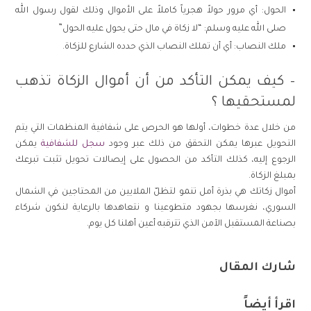
الحول: أي مرور حولاً هجرياً كاملاً على الأموال وذلك لقول رسول الله
صلى الله عليه وسلم: “لا زكاة في مال حتى يحول عليه الحول”
ملك النصاب: أي أن تملك النصاب الذي حدده الشارع للزكاة.
– كيف يمكن التأكد من أن أموال الزكاة تذهب
لمستحقيها ؟
من خلال عدة خطوات، أولها هو الحرص على شفافية المنظمات التي يتم
التحويل عبرها يمكن التحقق من ذلك عبر وجود
سجل للشفافية
يمكن
الرجوع إليه، كذلك التأكد من الحصول على إيصالات تحويل تثبت تبرعك
بمبلغ الزكاة.
أموال زكاتك هي بذرة أمل تنمو لتظلّ الملايين من المحتاجين في الشمال
السوري، نغرسها بجهود متطوعينا و نتعاهدها بالرعاية لنكون شركاء
بصناعة المستقبل الآمن الذي تترقبه أعين أهلنا كل يوم.
شارك المقال
اقرأ أيضاً