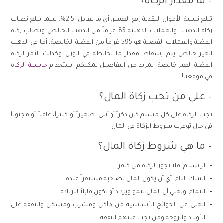
– ما مقدار الزكاة؟
تبلغ نسبة الأموال النقدية ربع العشر، أي ما يعادل 2.5%، بينما يبلغ نصاب
زكاة الذهب والعملات الذهبية 85 غراماً من الذهب الخالص ونصاب زكاة
الفضة والعملات الفضية هو 595 غراماً من الفضة الخالصة، أما في الذهب
الغير خالص يتم إسقاط مقدار ما يخالطه في الوزن وكذلك الأمر لزكاة
الفضة الغير خالصة. لمزيد من التفاصيل يمكنكم استخدام
حاسبة الزكاة
في موقعنا!
– على من تجب زكاة المال؟
تجب الزكاة على كل مسلم كان ذكراً أو أنثى، صغيراً أو كبيراً، عاقلاً أو مجنوناً
في حال توفرت شروط الزكاة في المال.
– ما هي شروط زكاة المال؟
الإسلام: فلا تجوز الزكاة من كافر
الملك التام: أي أن يكون المال لصاحبه مستقراً عنده
النماء: وتعني أن المال ينمو ويزداد أو يكون قابلاً للزيادة
الغنى عن الحوائج الأساسية من مأكل ومشرب ومسكن والنفقة على
الأولاد والزوجة ومن تجب عليهم النفقة.