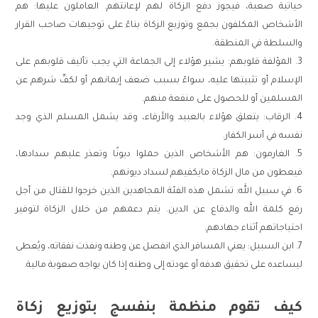
حياتية صعبة، فيجوز دفع الزكاة لهم لإعانتهم. العاملون عليها: هم
الأشخاص المكلفون بجمع وتوزيع الزكاة بناءً على توجيهات صاحب القرار
والسلطة في المنطقة.
المؤلفة قلوبهم: يشير هؤلاء إلى الجماعة التي يجب تأليف قلوبهم على
الإسلام أو تثبيتها عليه، سواءً بسبب ضعف إيمانهم أو لكفِّ شرهم عن
المسلمين أو للحصول على منفعة منهم.
الرقاب: يتعلق هؤلاء بالعبيد والأرقاء، وقد يشمل المسلم الذي وجد
نفسه في أسر الكفار.
الغارمون: هم الأشخاص الذين حملوا ديونًا وتعذر عليهم سدادها،
فيعطون من مال الزكاة مايكفيهم لسداد ديونهم.
في سبيل الله: تشمل هذه الفئة المجاهدين الذين خرجوا للقتال من أجل
رفع كلمة الله والدفاع عن الدين. يتم دعمهم من خلال الزكاة لتوفير
احتياجاتهم أثناء جهادهم.
ابن السبيل: يعني المسافر الذي انفصل عن وطنه ونفذت نفقاته، ويُعطى
ليساعده على تحقيق هدفه أو عودته إلى وطنه إذا كان يواجه صعوبة مالية.
كيف تقوم منظمة بنفسج بتوزيع زكاة