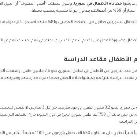
ن عايشوا
معاناة الأطفال في سوريا
، وتقول منظمة “أنقذوا الطفولة” أن الجيل الق
ية يصعب دملها.
وفي تقريرها “جراح غير مرئية”، قالت المنظمة أن 84% من الأطفال السوريين يعانون من الضغط العصبي، و81% منهم أصبحوا أكثر
 الأطفال وضرورة العمل على تقديم الدعم النفسي والاجتماعي لهم لمساعدتهم في ال
م الأطفال مقاعد الدراسة
ولد خلال سنوات الحرب في سوريا نحو 6 ملايين طفل، ووصل عدد النازحين من الأطفال في الداخل السوري نحو 2.6 ملايين طفل، وتعمدت آلة
م مقاعد الدراسة لتتركهم يعيشوا ظلام الجهل بعدما دمرت مدارسهم وهجرتهم م
وتقدر منظمة اليونيسيف عدد الأطفال خارج مقاعد الدراسة في سوريا بنحو 3.2 مليون طفل، ووجود مدرسة من كل 3 مدارس لا ت
بعد تدميرها أو استخدامها كمراكز إيواء أو لأغراض عسكرية، في حين قالت أن 750 ألف طفل سوري لاجئ في دول اللجوء خارج المقاعد الدر
 الدراسة.
وفي مخيمات النازحين شمال سوريا والتي تعد تجمعاً سكانياً كبيراً تحتوي على ما يقارب 680 ألف طفل يتوزعون على 1489