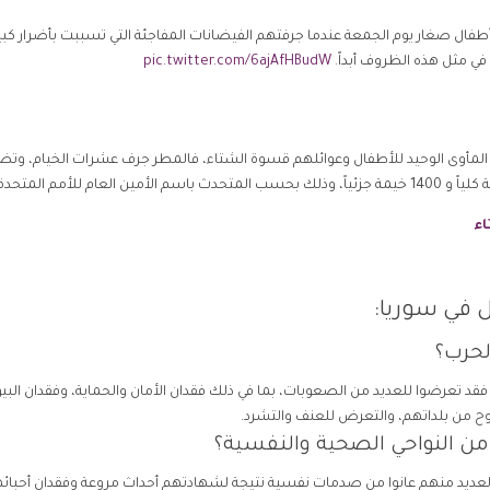
ثة أطفال صغار يوم الجمعة عندما جرفتهم الفيضانات المفاجئة التي تسببت بأضرار كبي
في مثل هذه الظروف أبداً.
pic.twitter.com/6ajAfHBudW
تعد المأوى الوحيد للأطفال وعوائلهم قسوة الشتاء، فالمطر جرف عشرات الخيام، وت
ء
ل في سوريا:
لحرب؟
فقد تعرضوا للعديد من الصعوبات، بما في ذلك فقدان الأمان والحماية، وفقدان البي
زوح من بلداتهم، والتعرض للعنف والتشرد.
من النواحي الصحية والنفسية؟
عديد منهم عانوا من صدمات نفسية نتيجة لشهادتهم أحداث مروعة وفقدان أحبائه