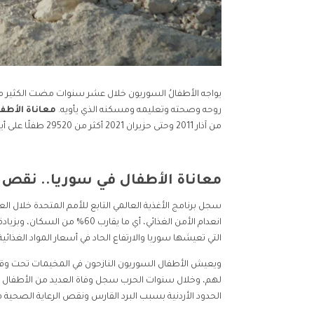
يواجه الأطفالُ السوريون خلال عشر سنوات مضت الكثير من
روحه وصحته وتعليمه ومسكنه الذي يأويه.
معاناة الأطف
من آذار 2011 وحتى حزيران 2021 أكثر من 29520 طفلًا على أيدي أطراف النزاع وذلك بحسب الشبكة السورية لحقوق الإنسان.
معاناة الأطفال في سوريا.. نقص ف
التي تعيشها سوريا والارتفاع الحاد في أسعار المواد الغذائية 
ويعيش الأطفال السوريون النازحون في المخيمات تحت وقائ
الحدود الأردنية بسبب البرد القارس ونقص الرعاية الصحية في كان