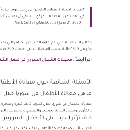
#سوريا
: استمرار معاناة النازحين في إدلب . توفي ثلا
في العديد من المخيمات. مروّع. لا ينبغي أن يعيش أحد 
June 21, 2020
— Mark Cutts (@MarkCutts)
وخلال الشتاء الماضي، لم تقاوم الكثير من الخيام والتي 
أكثر من 1700 عائلة بسبب الفيضانات التي هدمت 200 خيمة كلياً و 1400 خيمة جزئياً، وذلك بحسب المتحدث باسم الأمين العام للأمم المتحدة.
اقرأ أيضاً..
مخيمات الشمال السوري في فصل الشتا
الأسئلة الشائعة حول معاناة الأطفا
ما هي معاناة الأطفال في سوريا خلال ا
معاناة الأطفال في سوريا خلال الحرب كانت كبيرة ومدمرة. 
والمأوى، ونقص الرعاية الصحية والتعليم، والإجبار على الن
كيف تؤثر الحرب على الأطفال السوريين 
الحرب تأثرت صحة وصحة الأطفال النفسية بشكل كبير. فال