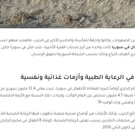
 الصعوبات، وكانوا واجهةً للمأساة والخاسر الأكبر في الحرب، فالعديد منهم خسر
ال في سوريا
كانت واحدة من أبرز تحديات الفترة الأخيرة، حيث قتل في سوريا خلال ا
ي الرعاية الطبية وأزمات غذائية ونفسية
سجل برنامج الأغذية العالمي التابع للأمم المتحدة خلال العام الجاري أرقاماً كبيرة لمعاناة الأطفال في سوريا، حيث يعاني 12.4 مليون سوري 
انعدام الأمن الغذائي، أي ما يقارب 60% من السكان، وبزيادة قدرها 4.5 مليون شخص عن العام الفائت، وازدادت تلك النسبة مع الأزمة الاقتص
وتفشي وباء كوفيد-19.
ع الحرب، وتلك الأزمات من أوضاع صحية صعبة تدهورت فيها الرعاية الصحية اللاز
لهم، وخلال سنوات الحرب سجل وفاة العديد من الأطفال في مخيمات النازحين بسبب نقص الرعاية الصحية، كوفاة 8 أطفال 
ون الثاني 2019.