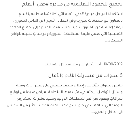
تجميع للجهود التعليمية في مبادرة #حقي_أتعلم
استكمالاً لمراحل مبادرة #حقي_أتعلم التي أطلقتها منظمة بنفسج
بالتعاون مع منظمات سورية وهي (عطاء، الأمين) في الداخل السوري،
برعايةٍ إعلامية من تلفزيون سوريا، حيث تهدف المبادرة إلى تجميع الجهود
التعليمية التي تعمل عليها المنظمات السورية و دراساتٍ تحليلة للواقع
التعليمي،...
10/09/2019 |
آخر الأخبار
،
غير مصنف
،
كل المقالات
5 سنوات من مشاركة الآلام والآمال
خمس سنواتٍ مرّت على إطلاق منصة بنفسج على فيس بوك وبقية
وسائل التواصل الإجتماعي، مرّت فيها المنظمة بمراحل عديدة من توقيع
شراكاتٍ وعقود مع أهم المنظمات الدولية وتنفيذ عشرات المشاريع
النوعية التي ساهمت في خلق اسمٍ مميز للمنظمة عند الكثير من السوريين
في الداخل والخارج،...