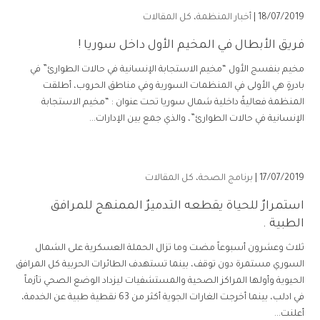
18/07/2019 |
أخبار المنظمة
،
كل المقالات
فريق الأبطال في المخيم الأول داخل سوريا !
مخيم بنفسج الأول “مخيم الاستجابة الإنسانية في حالات الطوارئ” في
بادرةٍ هي الأولى في المنظمات السورية وفي مناطق الحروب، أطلقت
المنظمة فعاليةً داخلية شمال سوريا تحت عنوان : “مخيم الاستجابة
الإنسانية في حالات الطوارئ”، والذي جمع بين الإدارات...
17/07/2019 |
برنامج الصحة
،
كل المقالات
استمرارٌ للحياة يقطعه التدميرٌ الممنهج للمرافق
الطبية .
ثلاث وعشرون أسبوعاً مضت وما تزال الحملة العسكرية على الشمال
السوري مستمرة دون توقف، بينما تستهدف الطائرات الحربية كل المرافق
الحيوية وأولها المراكز الصحية والمستشفيات ليزداد الوضع الصحي تأزماً
في ادلب، بينما أخرجت الغارات الجوية أكثر من 63 نقطية طبية عن الخدمة،
أعلنت...