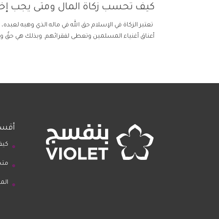
كيف تحسب زكاة المال ومتى يجب إخر
تعتبر الزكاة في الإسلام حق الله في ماله الذي وهبه لعبده،
أعناق أغنياء المسلمين وتعطى لفقرائهم. وبذلك هي حقٌ واج
أقسا
كيف
متج
الم