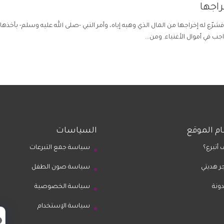
اجها
 فشرّع له إخراجها من المال الذي وهبه إياه، وأمر النبي -صلى الله عليه وسلم- بأخ
ب في أموال الأغنياء. ومن...
م الموقع
السياسات
 أتبرع؟
سياسة جمع التبرعات
ر هديتي
سياسة صون الطفل
دونة
سياسة الخصوصية
سياسة الإستخدام