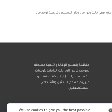
ذها منه. فهي ثالث ركن من أركان الإسلام وفريضة تؤخذ من
منظمة بنفسج للإغاثة والتنمية مسجلة
بموجب قانون الإيرادات الداخلية للولايات
المتحدة رقم 501 (C) (3) كمنظمة خيرية
غير ربحية تدعم اللاجئين والأشخاص
المستضعفين.
We use cookies to give you the best possible
x