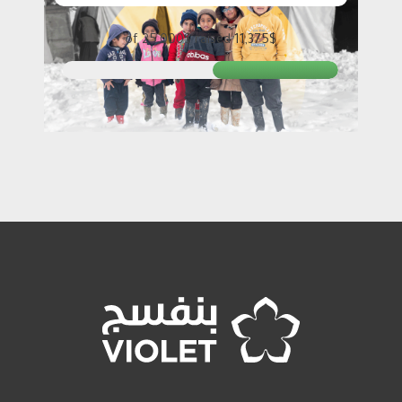
25,000$
raised
of
11,375$