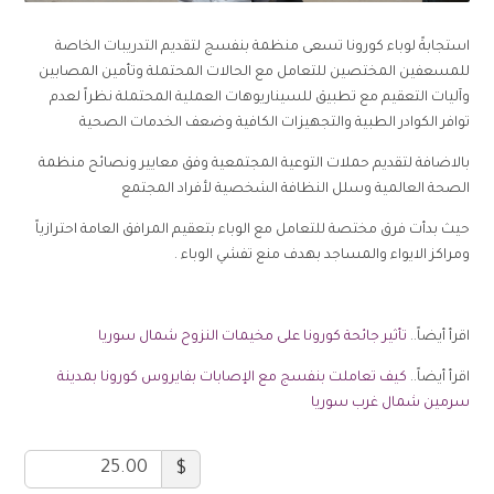
استجابةً لوباء كورونا تسعى منظمة بنفسج لتقديم التدريبات الخاصة
للمسعفين المختصين للتعامل مع الحالات المحتملة وتأمين المصابين
وآليات التعقيم مع تطبيق للسيناريوهات العملية المحتملة نظراً لعدم
توافر الكوادر الطبية والتجهيزات الكافية وضعف الخدمات الصحية
بالاضافة لتقديم حملات التوعية المجتمعية وفق معايير ونصائح منظمة
الصحة العالمية وسلل النظافة الشخصية لأفراد المجتمع
حيث بدأت فرق مختصة للتعامل مع الوباء بتعقيم المرافق العامة احترازياً
ومراكز الايواء والمساجد بهدف منع تفشي الوباء .
اقرأ أيضاً..
تأثير جائحة كورونا على مخيمات النزوح شمال سوريا
اقرأ أيضاً..
كيف تعاملت بنفسج مع الإصابات بفايروس كورونا بمدينة
سرمين شمال غرب سوريا
$