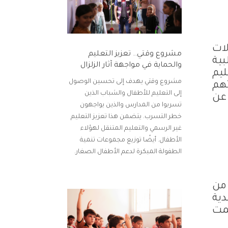
ات
مشروع وقتي.. تعزيز التعليم
بية
والحماية في مواجهة آثار الزلزال
يم
مشروع وقتي يهدف إلى تحسين الوصول
هم
إلى التعليم للأطفال والشباب الذين
 عن
تسربوا من المدارس والذين يواجهون
خطر التسرب. يتضمن هذا تعزيز التعليم
غير الرسمي والتعليم المتنقل لهؤلاء
الأطفال. أيضًا توزيع مجموعات تنمية
الطفولة المبكرة لدعم الأطفال الصغار.
من
دية
مت