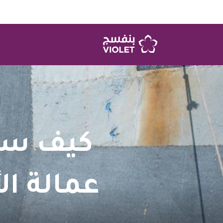
كيف سا
عمالة ا