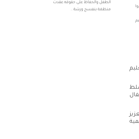
الطفل والحفاظ على حقوقه عقدت
ا
منظمة بنفسج ورشة ..
عم
ليم
سلط
فال
زيز
مية