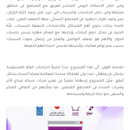
ومن خلال الاحتكاك اليومي المباشر للفريق مع المجتمع في مناطق
مختلفة ومن خلال الجلسات والتدريبات التي جرت قبل وبعد كارثة الزلزال،
تبين وجود ثغرات خطيرة في المجتمع النسائي، منها الضعف التقني، غياب
قاعدة بيانات تحوي أهم المشاكل والاحتياجات الحقيقة للسيدات، قلّة
الخبرة في مجال جمع البيانات وإدارتها مع انعدام مهارة تيسير جلسات
الحوار
.
والأهم هو ضعف التواصل والعجز عن إيصال صوت السيدات
بسبب عدم توافر فعاليات وأنشطة تلامس احتياجاتهم الحقيقة
.
خلاصة القول، أتى هذا المشروع نشأ لتلبيةً احتياجات الفئة المستفيدة
بشكل بارز وفعّال، حيث ولى اهتمامًا متجددًا لمعالجة قضايا النساء بشكل
أعمق
.
مثّل المشروع إسهاماً مميزاً في تعزيز قدرات شبكة صناع الأثر
وقدرات النساء في المجتمع المتضرر
.
بما يمكّنهم من التعافي المبكر
والسعي نحو حياة كريمة ومستدامة
.