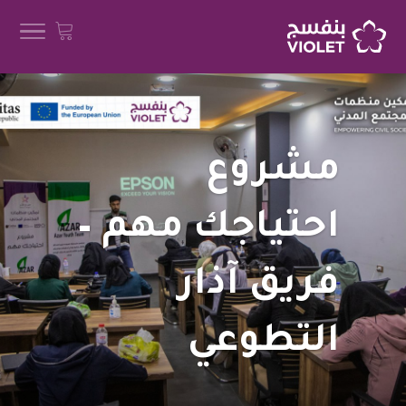
مشروع
احتياجك مهم –
فريق آذار
التطوعي