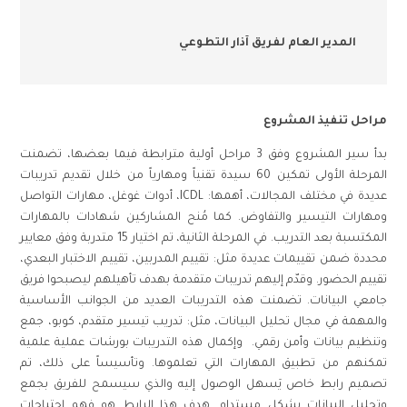
المدير العام لفريق آذار التطوعي
مراحل تنفيذ المشروع
بدأ سير المشروع وفق
3
مراحل أولية مترابطة فيما بعضها، تضمنت
المرحلة الأولى تمكين
60
سيدة تقنياً ومهارياً من خلال تقديم تدريبات
عديدة في مختلف المجالات، أهمها
:
ICDL،
أدوات غوغل، مهارات التواصل
ومهارات التيسير والتفاوض
.
كما مُنح المشاركين شهادات بالمهارات
المكتسبة بعد التدريب
.
في المرحلة الثانية، تم اختيار
15
متدربة وفق معايير
محددة ضمن تقييمات عديدة مثل
:
تقييم المدربين، تقييم الاختبار البعدي،
تقييم الحضور
.
وقدّم إليهم تدريبات متقدمة بهدف تأهيلهم ليصبحوا فريق
جامعي البيانات
.
تضمنت هذه التدريبات العديد من الجوانب الأساسية
والمهمة في مجال تحليل البيانات، مثل
:
تدريب تيسير متقدم، كوبو، جمع
وتنظيم بيانات وأمن رقمي
.
وإكمال هذه التدريبات بورشات عملية علمية
تمكنهم من تطبيق المهارات التي تعلموها
.
وتأسيساً على ذلك، تم
تصميم رابط خاص يَسهل الوصول إليه والذي سيسمح للفريق بجمع
وتحليل البيانات بشكل مستدام
.
هدف هذا الرابط هو فهم احتياجات