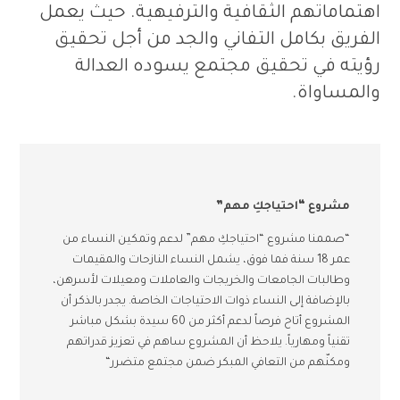
اهتماماتهم الثقافية والترفيهية
.
حيث يعمل
الفريق بكامل التفاني والجد من أجل تحقيق
رؤيته في تحقيق مجتمع يسوده العدالة
والمساواة
.
مشروع “احتياجكِ مهم”
“
صممنا مشروع
“
احتياجكِ مهم
”
لدعم وتمكين النساء من
عمر
18
سنة فما فوق، يشمل النساء النازحات والمقيمات
وطالبات الجامعات والخريجات والعاملات ومعيلات لأسرهن،
بالإضافة إلى النساء ذوات الاحتياجات الخاصة
.
يجدر بالذكر أن
المشروع أتاح فرصاً لدعم أكثر من
60
سيدة بشكل مباشر
تقنياً ومهارياً
.
يلاحظ أن المشروع ساهم في تعزيز قدراتهم
ومكنّهم من التعافي المبكر ضمن مجتمع متضرر
“