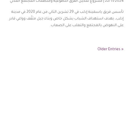
22/11/2024 |
مشروع تمكين الفرق التطوعية ومنظمات المجتمع المدني
تأسس فريق ياسمينة إدلب في 29 تشرين الثاني من عام 2020 في مدينة
إدلب، بهدف استهداف الشباب بشكل خاص وبناء جيل مثقّف وواعي قادر
على النهوض بالمجتمع والتغلب على الصعاب.
« Older Entries