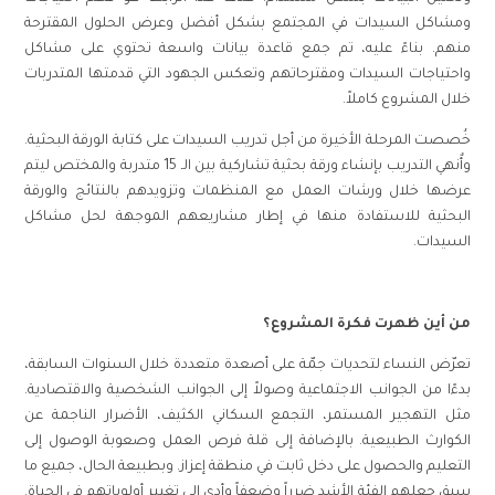
ومشاكل السيدات في المجتمع بشكل أفضل وعرض الحلول المقترحة
منهم
.
بناءً عليه، تم جمع قاعدة بيانات واسعة تحتوي على مشاكل
واحتياجات السيدات ومقترحاتهم وتعكس الجهود التي قدمتها المتدربات
خلال المشروع كاملاً
.
خُصصت المرحلة الأخيرة من أجل تدريب السيدات على كتابة الورقة البحثية
.
وأٌنهي التدريب بإنشاء ورقة بحثية تشاركية بين الـ
15
متدربة والمختص ليتم
عرضها خلال ورشات العمل مع المنظمات وتزويدهم بالنتائج والورقة
البحثية للاستفادة منها في إطار مشاريعهم الموجهة لحل مشاكل
السيدات
.
من أين ظهرت فكرة المشروع؟
تعرّض النساء لتحديات جمّة على أصعدة متعددة خلال السنوات السابقة،
بدءًا من الجوانب الاجتماعية وصولاً إلى الجوانب الشخصية والاقتصادية
.
مثل التهجير المستمر، التجمع السكاني الكثيف، الأضرار الناجمة عن
الكوارث الطبيعية
.
بالإضافة إلى قلة فرص العمل وصعوبة الوصول إلى
التعليم والحصول على دخل ثابت في منطقة إعزاز
.
وبطبيعة الحال، جميع ما
سبق جعلهم الفئة الأشد ضرراً وضعفاً وأدى إلى تغيير أولوياتهم في الحياة
.