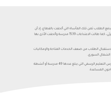
فع الطلاب ثمن تلك المأساة التي ألحقت بالقطاع، إذ أن
أكثر من 2.4 مليون طفل سوري خارج مقاعد الدراسة، في حين دمرت ما لا يقل عن 1.197 مدرسة و 29 روضة من رياض الأطفال بشكل كلي أو جزئي، كما طالت الاعتداءات 1539 مدرسة وألحقت الأذى بها
 لاستقبال الطلاب من ضعف الخدمات المتاحة والإمكانيات
ي الشمال السوري.
على مدار السنوات العشر السابقة عملت بنفسج على بناء نظام تعليمي بالتنسيق مع وكالات الأمم المتحدة لضمان استمرار التعليم عبر مدارس التعليم الرسمي التي يبلغ عددها 49 مدرسة أو أنشطة
تاجون المساعدة.