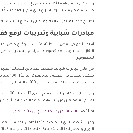
ولنضمن تحقيق هذه الأهداف، نسعى إلى تعزيز الشعور با
حيث يهتم كل متدرب برعاية الزرع الذي قام بزراعته مسبقًا.
تطمح هذه
المبادرات التطوعية
إلى تشجيع المساهمة ال
مبادرات شبابية وتدريبات لرفع كف
اهتم النادي في بعض نشاطاته بفئات ذات وضع خاص، مثل ا
النقال والحاسوب، بعد خضوعهم لبرنامج التمكين الخاص به
للمكفوفين.
من خلال مبادرات شبابية متعددة قدم نادي الشباب العديد 
تمكين الشب
بالاشتراك مع منظمة مداد تدريباً ل 100 طالبة على الإسعاف.
وفي مجال
تعليم المنقطعين عن الشهادة العامة الإعدادية والثانوي
اقرأ أيضاً..
الشباب من دائرة الصراع الى دائرة الحلول
النوري وتجهيز الحقائب التدريبية، منها حقائب الإسعاف الأو