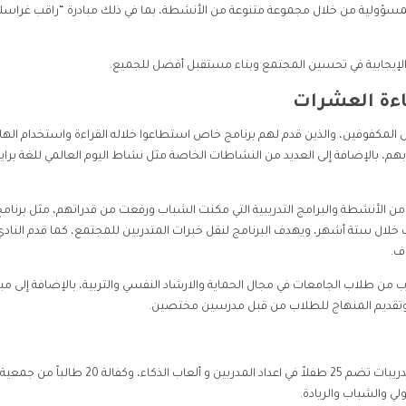
لمسؤولية من خلال مجموعة متنوعة من الأنشطة، بما في ذلك مبادرة “راقب غراس
إيجابية في تحسين المجتمع وبناء مستقبل أفضل للجميع.
اءة العشرات
لمكفوفين، والذين قدم لهم برنامج خاص استطاعوا خلاله القراءة واستخدام الها
م، بالإضافة إلى العديد من النشاطات الخاصة مثل نشاط اليوم العالمي للغة براي
من الأنشطة والبرامج التدريبية التي مكنت الشباب ورفعت من قدراتهم، مثل برنامج
اب في الصحة والذي قدم 12 تدريباً ل 100 متدرب خلال ستة أشهر، ويهدف البرنامج لنقل خبرات المتدربين للمجتمع، كما قدم الناد
 الحماية والتعليم قدم النادي 12 تدريباً لـ 100 متدرب من طلاب الجامعات في مجال الحماية والارشاد النفسي والتربية، بالإضافة إلى م
ة، وتقديم المنهاج للطلاب من قبل مدرسين مختصين.
ومن أنشطة النادي المختصة بفئة الأطفال، تقديم سبعة تدريبات تضم 25 طفلاً في اعداد المدربين و ألعاب الذكاء، وكفالة 20 طالباً من جمعية
لي والشباب والريادة.