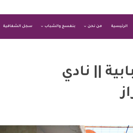
الرئيسية
من نحن
بنفسج والشباب
سجل الشفافية
بية || نادي
ز