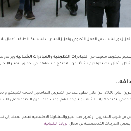
زيز دور الشباب في العمل التطوعي وتعزيز المبادرات الشبابية، انطلقت أعمال ناد
 تقديم مجموعة متنوعة من
المبادرات التطوعية والمبادرات الشبابية
وبرامج تدر
 الأمثل ليصبحوا جزءًا نشطًا من المجتمع ويساهموا في تحقيق التغيير الإيجابي
افه..
بدأت منظمة بنفسج أعمال نادي الشباب في اعزاز في 22 تشرين الثاني 2020، من خلال تطوع عدد من المدربين الطامحين لخدمة المجتمع
دافه في تنمية مهارات الشباب وبناء قدراتهم، ومساعدة الفرق التطوعية على الاستم
وعي في قلوب المتدربين، وتعزيز حب الخير والمشاركة الاجتماعية فيهم. نهدف إلى تم
م بفضل التدريبات المتخصصة في مجال
الريادة الشبابية