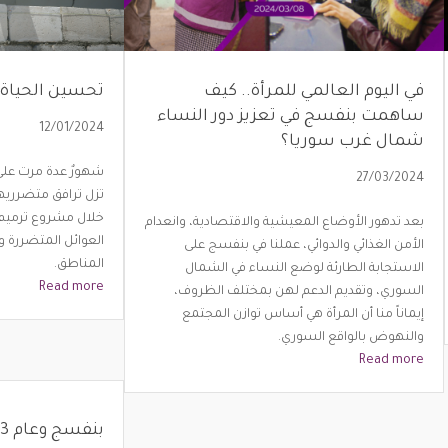
في اليوم العالمي للمرأة.. كيف
تحسين الحياة 
ساهمت بنفسج في تعزيز دور النساء
12/01/2024
شمال غرب سوريا؟
شهورٌ عدة مرت على كا
27/03/2024
تزل ترافق متضرري
خلال مشروع ترميم 
بعد تدهور الأوضاع المعيشية والاقتصادية، وانعدام
العوائل المتضررة
الأمن الغذائي والدوائي، عملنا في بنفسج على
المناطق.
الاستجابة الطارئة لوضع النساء في الشمال
Read more
السوري، وتقديم الدعم لهن بمختلف الظروف،
إيماناً منا أن المرأة هي أساس توازن المجتمع
والنهوض بالواقع السوري.
Read more
بنفسج وعام 2023!